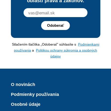
oblasti práva a zákonov.
Odoberať
Stlačením tlačítka „Odoberať“ súhlasíte s
Podmienkami
používania
a
Politikou ochrany súkromia a osobných
údajov
O novinách
Podmienky používania
Osobné údaje