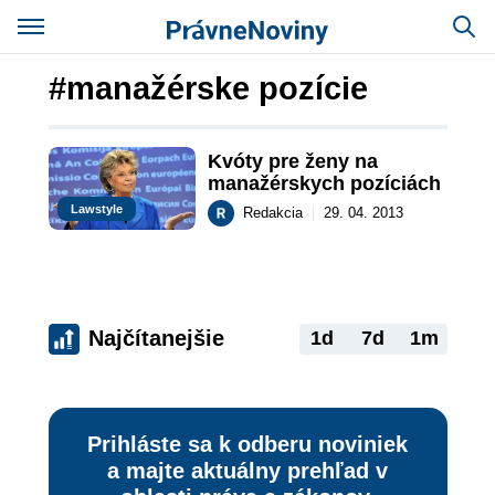
#manažérske pozície
Kvóty pre ženy na 
manažérskych pozíciách
Lawstyle
Redakcia
|
29. 04. 2013
Najčítanejšie
1d
7d
1m
Prihláste sa k odberu noviniek
a majte aktuálny prehľad v