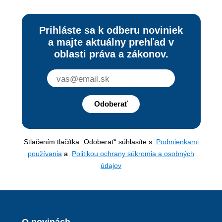
Prihláste sa k odberu noviniek
a majte aktuálny prehľad v
oblasti práva a zákonov.
Odoberať
Stlačením tlačítka „Odoberať“ súhlasíte s
Podmienkami
používania
a
Politikou ochrany súkromia a osobných
údajov
O novinách