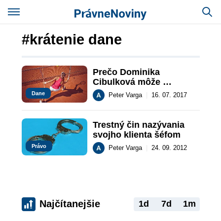
#krátenie dane
Prečo Dominika 
Cibulková môže 
zvažovať presťahovanie 
Dane
Peter Varga
|
16. 07. 2017
sa do daňového raja?
Trestný čin nazývania 
svojho klienta šéfom
Právo
Peter Varga
|
24. 09. 2012
Najčítanejšie
1d
7d
1m