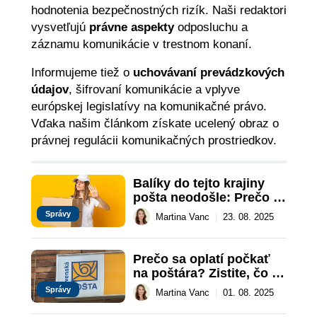
hodnotenia bezpečnostných rizík. Naši redaktori
vysvetľujú
právne aspekty
odposluchu a
záznamu komunikácie v trestnom konaní.
Informujeme tiež o
uchovávaní prevádzkových
údajov
, šifrovaní komunikácie a vplyve
európskej legislatívy na komunikačné právo.
Vďaka našim článkom získate ucelený obraz o
právnej regulácii komunikačných prostriedkov.
Balíky do tejto krajiny 
pošta neodošle: Prečo a 
dokedy?
Správy
Martina Vanc
|
23. 08. 2025
Prečo sa oplatí počkať 
na poštára? Zistite, čo 
všetko u neho vybavíte
Správy
Martina Vanc
|
01. 08. 2025