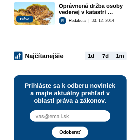
Oprávnená držba osoby 
vedenej v katastri 
nehnuteľností ako 
Právo
Redakcia
|
30. 12. 2014
vlastník držanej veci 
(stanovisko Najvyššieho 
súdu SR)
Najčítanejšie
1d
7d
1m
Prihláste sa k odberu noviniek
a majte aktuálny prehľad v
oblasti práva a zákonov.
Odoberať