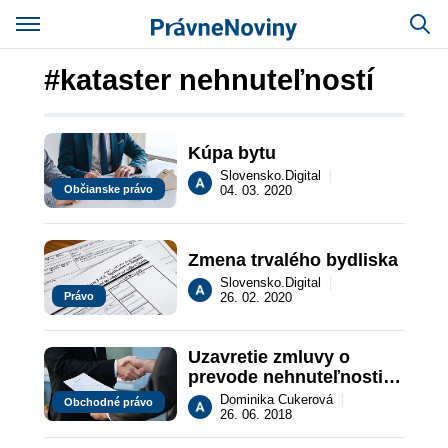
#kataster nehnuteľností
Kúpa bytu
Slovensko.Digital
|
Občianske právo
04. 03. 2020
Zmena trvalého bydliska
Slovensko.Digital
|
Právo
26. 02. 2020
Uzavretie zmluvy o 
prevode nehnuteľnosti v 
zastúpení
Dominika Cukerová
|
Obchodné právo
26. 06. 2018