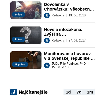
Dovolenka v 
Chorvátsku: Všeobecné 
informácie pre vodičov
Právo
Redakcia
|
19. 06. 2018
Novela infozákona. 
Zvýši sa 
transparentnosť 
Právo
Redakcia
|
27. 09. 2017
verejnej správy?
Monitorovanie hovorov 
v Slovenskej republike - 
Data retention
JUDr. Filip Petrinec, PhD.
|
IT právo
15. 08. 2013
Najčítanejšie
1d
7d
1m