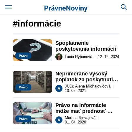
#informácie
Spoplatnenie 
poskytovania informácií
Právo
Lucia Rybanová
|
12. 12. 2024
Neprimerane vysoký 
poplatok za poskytnutie 
informácií
JUDr. Alena Michalovičová
|
Právo
10. 08. 2021
Právo na informácie 
môže mať prednosť 
pred ochranou 
Martina Rievajová
|
Právo
autorského práva
01. 04. 2020