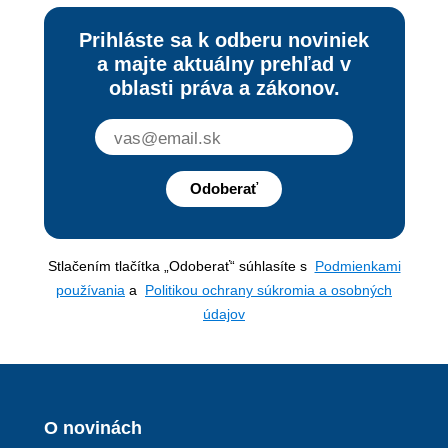
Prihláste sa k odberu noviniek
a majte aktuálny prehľad v
oblasti práva a zákonov.
Odoberať
Stlačením tlačítka „Odoberať“ súhlasíte s
Podmienkami
používania
a
Politikou ochrany súkromia a osobných
údajov
O novinách