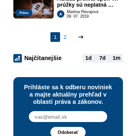
prúžky sú neplatná 
ochranná známka!
Martina Rievajová
|
Právo
09. 07. 2019
1
2
Najčítanejšie
1d
7d
1m
Prihláste sa k odberu noviniek
a majte aktuálny prehľad v
oblasti práva a zákonov.
Odoberať