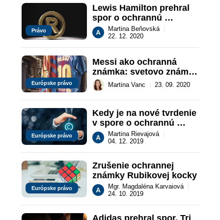
Lewis Hamilton prehral 
spor o ochrannú 
známku svojho mena
Martina Beňovská
|
Právo
22. 12. 2020
Messi ako ochranná 
známka: svetovo známy 
futbalista úspešný na 
Európske právo
Martina Vanc
|
23. 09. 2020
Súdnom dvore
Kedy je na nové tvrdenie 
v spore o ochrannú 
známku už neskoro
Martina Rievajová
|
Európske právo
04. 12. 2019
Zrušenie ochrannej 
známky Rubikovej kocky
Mgr. Magdaléna Karvaiová
|
Európske právo
24. 10. 2019
Adidas prehral spor. Tri 