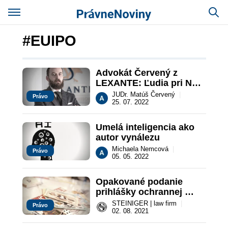
#EUIPO
Advokát Červený z 
LEXANTE: Ľudia pri NFT 
často ani nevedia za čo 
JUDr. Matúš Červený
|
Právo
platia
25. 07. 2022
Umelá inteligencia ako 
autor vynálezu
Michaela Nemcová
|
Právo
05. 05. 2022
Opakované podanie 
prihlášky ochrannej 
známky dôvodom na 
STEINIGER | law firm
|
Právo
vyhlásenie neplatnosti
02. 08. 2021