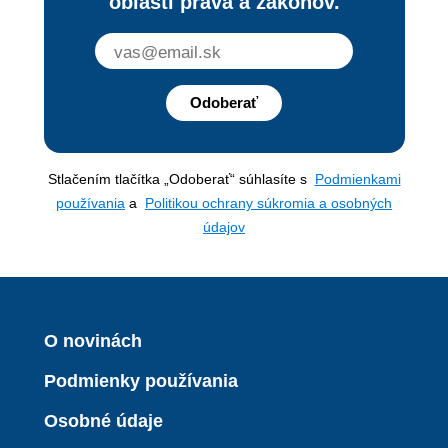
oblasti práva a zákonov.
Odoberať
Stlačením tlačítka „Odoberať“ súhlasíte s
Podmienkami
používania
a
Politikou ochrany súkromia a osobných
údajov
O novinách
Podmienky používania
Osobné údaje