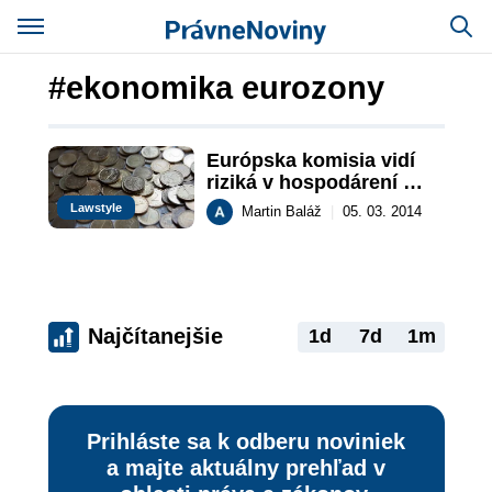
#ekonomika eurozony
Európska komisia vidí 
riziká v hospodárení 
Slovenska
Lawstyle
Martin Baláž
|
05. 03. 2014
Najčítanejšie
1d
7d
1m
Prihláste sa k odberu noviniek
a majte aktuálny prehľad v