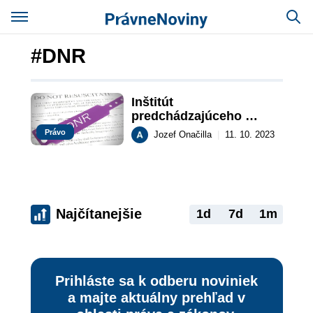
#DNR
Inštitút 
predchádzajúceho 
priania
Právo
Jozef Onačilla
|
11. 10. 2023
Najčítanejšie
1d
7d
1m
Prihláste sa k odberu noviniek
a majte aktuálny prehľad v