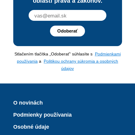
oblasti práva a zákonov.
Odoberať
Stlačením tlačítka „Odoberať“ súhlasíte s
Podmienkami
používania
a
Politikou ochrany súkromia a osobných
údajov
O novinách
Podmienky používania
Osobné údaje