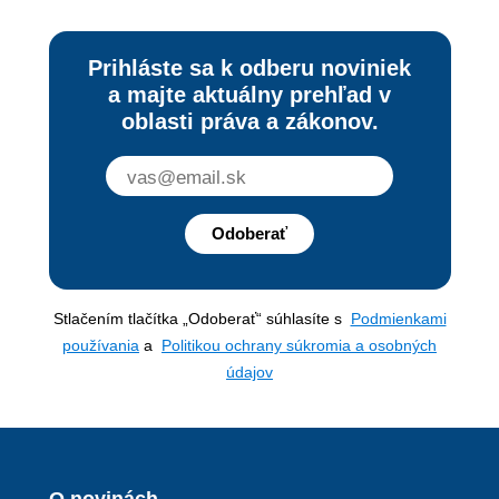
Prihláste sa k odberu noviniek
a majte aktuálny prehľad v
oblasti práva a zákonov.
Odoberať
Stlačením tlačítka „Odoberať“ súhlasíte s
Podmienkami
používania
a
Politikou ochrany súkromia a osobných
údajov