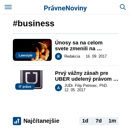
#business
Únosy sa na celom 
svete zmenili na 
business
Lawstyle
Redakcia
|
16. 09. 2017
Prvý vážny zásah pre 
UBER udelený právom 
EÚ
JUDr. Filip Petrinec, PhD.
|
IT právo
12. 05. 2017
Najčítanejšie
1d
7d
1m