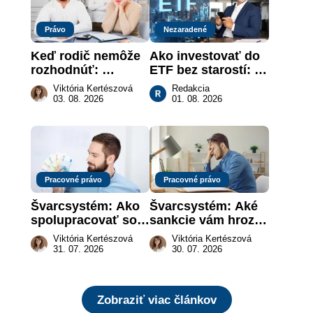
Právo
Nezaradené
Keď rodič nemôže 
Ako investovať do 
rozhodnúť: 
ETF bez starostí: 
nahradenie prejavu 
Investičné plány, 
Viktória Kertészová
Redakcia
vôle súdom v 
ktoré urobia prácu 
03. 08. 2026
01. 08. 2026
záujme dieťaťa
za vás
Pracovné právo
Pracovné právo
Švarcsystém: Ako 
Švarcsystém: Aké 
spolupracovať so 
sankcie vám hrozia 
živnostníkom 
a prečo nestačí 
Viktória Kertészová
Viktória Kertészová
legálne a bez 
zaplatiť pokutu?
31. 07. 2026
30. 07. 2026
rizika?
Zobraziť viac článkov