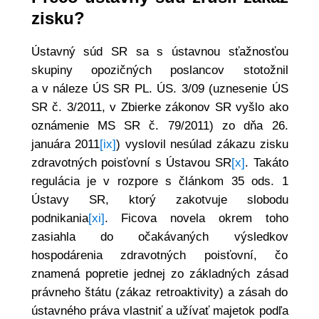
zisku?
Ústavný súd SR sa s ústavnou sťažnosťou
skupiny opozičných poslancov stotožnil
a v náleze ÚS SR PL. ÚS. 3/09 (uznesenie ÚS
SR č. 3/2011, v Zbierke zákonov SR vyšlo ako
oznámenie MS SR č. 79/2011) zo dňa 26.
januára 2011
[ix]
) vyslovil nesúlad zákazu zisku
zdravotných poisťovní s Ústavou SR
[x]
. Takáto
regulácia je v rozpore s článkom 35 ods. 1
Ústavy SR, ktorý zakotvuje slobodu
podnikania
[xi]
. Ficova novela okrem toho
zasiahla do očakávaných výsledkov
hospodárenia zdravotných poisťovní, čo
znamená popretie jednej zo základných zásad
právneho štátu (zákaz retroaktivity) a zásah do
ústavného práva vlastniť a užívať majetok podľa