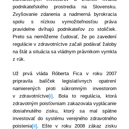
podnikateľského prostredia na Slovensku.
Zvyšovanie zdanenia a nadmerná byrokracia
spolu s nízkou vymožiteľnosťou práva
pravidelne dvíhajú podnikateľov zo stoličiek.
Preto sa nemôžeme čudovať, že po zavedení
regulácie v zdravotníctve začali podávať žaloby
na štát a situácia sa vládnym právnikom vymkla
z rúk.
Už prvá vláda Róberta Fica v roku 2007
pripravila balíček legislatívnych opatrení
namierených proti súkromným investorom
v zdravotníctve
[i]
. Bola to regulácia, ktorá
zdravotným poisťovniam zakazovala vyplácanie
dosiahnutého zisku, ktorý sa mal spätne
investovať do systému verejného zdravotného
poistenia
[ii]
. Ešte v roku 2008 zákaz zisku