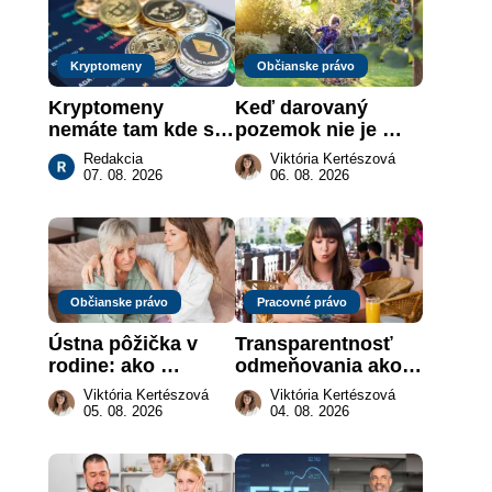
Kryptomeny
Občianske právo
Kryptomeny 
Keď darovaný 
nemáte tam kde si 
pozemok nie je 
myslíte: Viete, kde 
„hotová vec“: kedy 
Redakcia
Viktória Kertészová
sa naozaj 
môže darca žiadať 
07. 08. 2026
06. 08. 2026
nachádzajú?
dar späť
Občianske právo
Pracovné právo
Ústna pôžička v 
Transparentnosť 
rodine: ako 
odmeňovania ako 
vymôcť peniaze, 
právna povinnosť: 
Viktória Kertészová
Viktória Kertészová
keď na papieri nie 
revolúcia na 
05. 08. 2026
04. 08. 2026
je takmer nič
slovenskom trhu 
práce