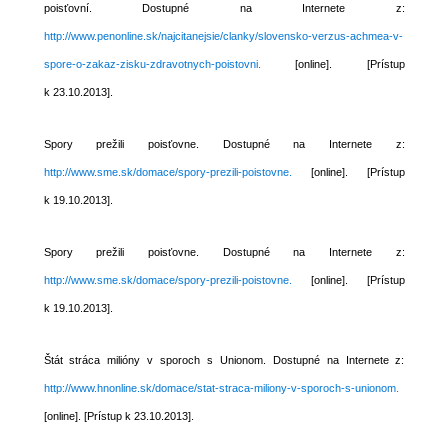
poisťovní. Dostupné na Internete z:
http://www.penonline.sk/najcitanejsie/clanky/slovensko-verzus-achmea-v-
spore-o-zakaz-zisku-zdravotnych-poistovni.
[online]. [Prístup
k 23.10.2013].
Spory prežili poisťovne. Dostupné na Internete z:
http://www.sme.sk/domace/spory-prezili-poistovne.
[online]. [Prístup
k 19.10.2013].
Spory prežili poisťovne. Dostupné na Internete z:
http://www.sme.sk/domace/spory-prezili-poistovne.
[online]. [Prístup
k 19.10.2013].
Štát stráca milióny v sporoch s Unionom. Dostupné na Internete z:
http://www.hnonline.sk/domace/stat-straca-miliony-v-sporoch-s-unionom.
[online]. [Prístup k 23.10.2013].