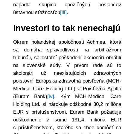
napadla skupina opozičných poslancov
ústavnou sťažnosťou
[iii]
.
Investori to tak nenechajú
Okrem holandskej spoločnosti Achmea, ktorá
sa domáha spravodlivosti na arbitrážnom
tribunáli, sa ostatní poškodení akcionári obrátili
na slovenské súdy. V prvom rade sú to
akcionári už neexistujúcich zdravotných
poisťovní Európska zdravotná poisťovňa (MCH-
Medical Care Holding Ltd.) a Poisťovňa Apollo
(Euram Bank)
[iv]
. Kým MCH-Medical Care
Holding Ltd. si nárokuje odškodné 30,2 milióna
EUR s príslušenstvom, Euram Bank požaduje
odškodnenie v sume 131,4 milióna EUR
s príslušenstvom, ktorého sa chce domôcť na