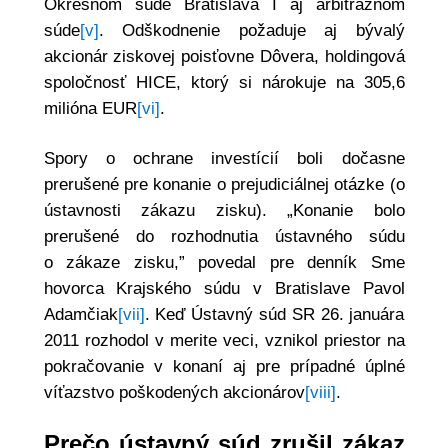
Okresnom súde Bratislava I aj arbitrážnom
súde
[v]
. Odškodnenie požaduje aj bývalý
akcionár ziskovej poisťovne Dôvera, holdingová
spoločnosť HICE, ktorý si nárokuje na 305,6
milióna EUR
[vi]
.
Spory o ochrane investícií boli dočasne
prerušené pre konanie o prejudiciálnej otázke (o
ústavnosti zákazu zisku). „Konanie bolo
prerušené do rozhodnutia ústavného súdu
o zákaze zisku,” povedal pre denník Sme
hovorca Krajského súdu v Bratislave Pavol
Adamčiak
[vii]
. Keď Ústavný súd SR 26. januára
2011 rozhodol v merite veci, vznikol priestor na
pokračovanie v konaní aj pre prípadné úplné
víťazstvo poškodených akcionárov
[viii]
.
Prečo ústavný súd zrušil zákaz