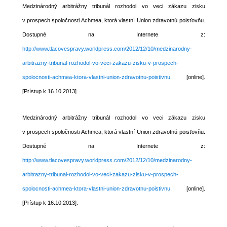
Medzinárodný arbitrážny tribunál rozhodol vo veci zákazu zisku
v prospech spoločnosti Achmea, ktorá vlastní Union zdravotnú poisťovňu.
Dostupné na Internete z:
http://www.tlacovespravy.worldpress.com/2012/12/10/medzinarodny-
arbitrazny-tribunal-rozhodol-vo-veci-zakazu-zisku-v-prospech-
spolocnosti-achmea-ktora-vlastni-union-zdravotnu-poistivnu.
[online].
[Prístup k 16.10.2013].
Medzinárodný arbitrážny tribunál rozhodol vo veci zákazu zisku
v prospech spoločnosti Achmea, ktorá vlastní Union zdravotnú poisťovňu.
Dostupné na Internete z:
http://www.tlacovespravy.worldpress.com/2012/12/10/medzinarodny-
arbitrazny-tribunal-rozhodol-vo-veci-zakazu-zisku-v-prospech-
spolocnosti-achmea-ktora-vlastni-union-zdravotnu-poistivnu.
[online].
[Prístup k 16.10.2013].