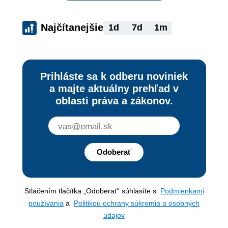
Najčítanejšie
1d
7d
1m
Prihláste sa k odberu noviniek
a majte aktuálny prehľad v
oblasti práva a zákonov.
Odoberať
Stlačením tlačítka „Odoberať“ súhlasíte s
Podmienkami
používania
a
Politikou ochrany súkromia a osobných
údajov