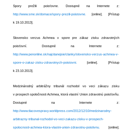
Spory prežili poisťovne. Dostupné na Internete z:
http://www.sme.sk/domace/spory-prezili-poistovne.
[online]. [Prístup
k 19.10.2013].
Slovensko verzus Achmea v spore pre zákaz zisku zdravotných
poisťovní. Dostupné na Internete z:
http://www.penonline.sk/najcitanejsie/clanky/slovensko-verzus-achmea-v-
spore-o-zakaz-zisku-zdravotnych-poistovni.
[online]. [Prístup
k 23.10.2013].
Medzinárodný arbitrážny tribunál rozhodol vo veci zákazu zisku
v prospech spoločnosti Achmea, ktorá vlastní Union zdravotnú poisťovňu.
Dostupné na Internete z:
http://www.tlacovespravy.worldpress.com/2012/12/10/medzinarodny-
arbitrazny-tribunal-rozhodol-vo-veci-zakazu-zisku-v-prospech-
spolocnosti-achmea-ktora-vlastni-union-zdravotnu-poistivnu.
[online].