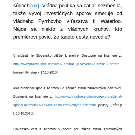
súdoch
[xix]
. Vládna politika sa zatiaľ nezmenila,
takže vývoj investičných sporov smeruje od
vládneho Pyrrhovho víťazstva k Waterloo.
Nájde sa niekto z vládnych kruhov, kto
premiérovi povie, že tadeto cesta nevedie?
V arbitráži je Slovensko bližšie k prehre. Dostupné na Internete z:
http://www.pravda.sk/z-domova/v-arbitrazi-je-slovensko-blizsie-k-prehre.
[online]. [Prístup k 17.10.2013].
Ako prebiehal spor s Achmeou o zákaze zisku zdravotných poisťovní.
Dostupné na Internete z:
http://www.hnonline.sk/domace/ako-prebiehal-
spor-s-achmeou-o-zakaze-zsiku-zdravotnych-poistovni.
[online]. [Prístup
k 16.10.2013].
Slovensko verzus Achmea v spore pre zákaz zisku zdravotných