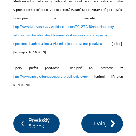
Medzinárodný arbitrážny tribunál rozhodol vo veci zákazu zisku
v prospech spoločnosti Achmea, ktorá vlastní Union zdravotnú poisťovňu.
Dostupné na Internete z:
http://www.tlacovespravy.worldpress.com/2012/12/10/medzinarodny-
arbitrazny-tribunal-rozhodol-vo-veci-zakazu-zisku-v-prospech-
spolocnosti-achmea-ktora-vlastni-union-zdravotnu-poistivnu.
[online].
[Prístup k 16.10.2013].
Spory prežili poisťovne. Dostupné na Internete z:
http://www.sme.sk/domace/spory-prezili-poistovne.
[online]. [Prístup
k 19.10.2013].
Predošlý
Ďalej
článok