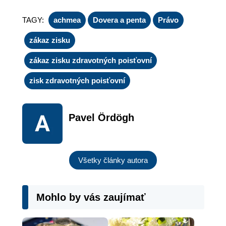
TAGY:
achmea
Dovera a penta
Právo
zákaz zisku
zákaz zisku zdravotných poisťovní
zisk zdravotných poisťovní
Pavel Ördögh
Všetky články autora
Mohlo by vás zaujímať