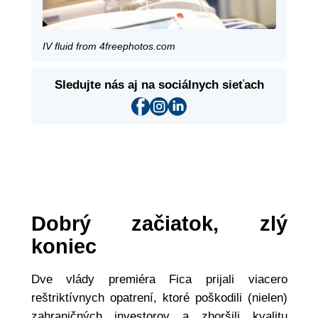
IV fluid from 4freephotos.com
Sledujte nás aj na sociálnych sieťach
Dobrý začiatok, zlý
koniec
Dve vlády premiéra Fica prijali viacero
reštriktívnych opatrení, ktoré poškodili (nielen)
zahraničných investorov a zhoršili kvalitu