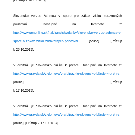
[Prístup k 16.10.2013].
Slovensko verzus Achmea v spore pre zákaz zisku zdravotných
poisťovní. Dostupné na Internete z:
http://www.penonline.sk/najcitanejsie/clanky/slovensko-verzus-achmea-v-
spore-o-zakaz-zisku-zdravotnych-poistovni.
[online]. [Prístup
k 23.10.2013].
V arbitráži je Slovensko bližšie k prehre. Dostupné na Internete z:
http://www.pravda.sk/z-domova/v-arbitrazi-je-slovensko-blizsie-k-prehre.
[online]. [Prístup
k 17.10.2013].
V arbitráži je Slovensko bližšie k prehre. Dostupné na Internete z:
http://www.pravda.sk/z-domova/v-arbitrazi-je-slovensko-blizsie-k-prehre.
[online]. [Prístup k 17.10.2013].