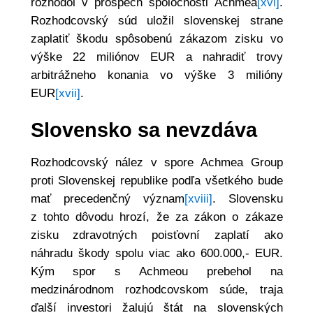
rozhodol v prospech spoločnosti Achmea
[xvi]
.
Rozhodcovský súd uložil slovenskej strane
zaplatiť škodu spôsobenú zákazom zisku vo
výške 22 miliónov EUR a nahradiť trovy
arbitrážneho konania vo výške 3 milióny
EUR
[xvii]
.
Slovensko sa nevzdáva
Rozhodcovský nález v spore Achmea Group
proti Slovenskej republike podľa všetkého bude
mať precedenčný význam
[xviii]
. Slovensku
z tohto dôvodu hrozí, že za zákon o zákaze
zisku zdravotných poisťovní zaplatí ako
náhradu škody spolu viac ako 600.000,- EUR.
Kým spor s Achmeou prebehol na
medzinárodnom rozhodcovskom súde, traja
ďalší investori žalujú štát na slovenských