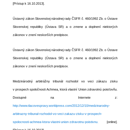
[Prístup k 16.10.2013].
Ústavný zákon Slovenskej národnej rady ČSFR č. 460/1992 Zb. o Ústave
Slovenskej republiky (Ústava SR) a o zmene a doplnení niektorých
zákonov v znení neskorších predpisov.
Ústavný zákon Slovenskej národnej rady ČSFR č. 460/1992 Zb. o Ústave
Slovenskej republiky (Ústava SR) a o zmene a doplnení niektorých
zákonov v znení neskorších predpisov.
Medzinárodný arbitrážny tribunál rozhodol vo veci zákazu zisku
v prospech spoločnosti Achmea, ktorá vlastní Union zdravotnú poisťovňu.
Dostupné na Internete z:
http://www.tlacovespravy.worldpress.com/2012/12/10/medzinarodny-
arbitrazny-tribunal-rozhodol-vo-veci-zakazu-zisku-v-prospech-
spolocnosti-achmea-ktora-vlastni-union-zdravotnu-poistivnu.
[online].