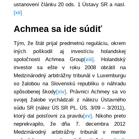
ustanovení článku 20 ods. 1 Ústavy SR a nasl.
[xii]
Achmea sa ide súdiť
Tým, že štát prijal predmetnú reguláciu, okrem
iných poškodil aj investíciu holandskej
spoločnosti Achmea Group
[xiii]
. Holandský
investor sa ešte v roku 2008 obrátil na
Medzinárodný arbitrážny tribunál v Luxemburgu
so žalobou na Slovenskú republiku o náhradu
spôsobenej škody
[xiv]
. Právnici Achmey sa vo
svojej žalobe vychádzali z nálezu Ústavného
súdu SR (nález ÚS SR PL. ÚS. 3/09 – 3/2011),
ktorý dal poisťovni za pravdu
[xv]
. Nikoho preto
neprekvapilo, že dňa 7. decembra 2012
Medzinárodný arbitrážny tribunál v merite