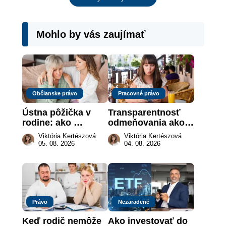
Mohlo by vás zaujímať
Občianske právo
Pracovné právo
Ústna pôžička v 
Transparentnosť 
rodine: ako 
odmeňovania ako 
vymôcť peniaze, 
právna povinnosť: 
Viktória Kertészová
Viktória Kertészová
keď na papieri nie 
revolúcia na 
05. 08. 2026
04. 08. 2026
je takmer nič
slovenskom trhu 
práce
Právo
Nezaradené
Keď rodič nemôže 
Ako investovať do 