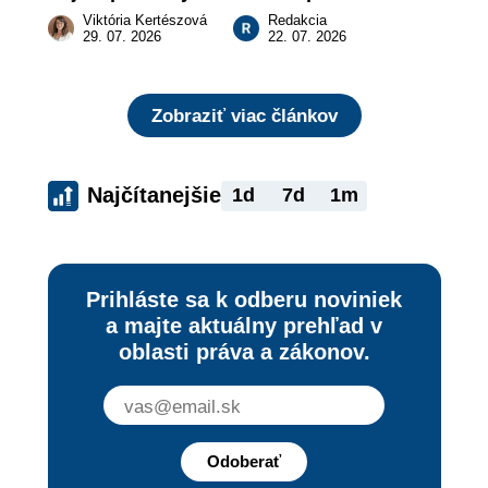
vás to malo 
pódium etapy a 
Viktória Kertészová
Redakcia
zaujímať
získajte podiel z 2 
29. 07. 2026
22. 07. 2026
000 €
Zobraziť viac článkov
Najčítanejšie
1d
7d
1m
Prihláste sa k odberu noviniek
a majte aktuálny prehľad v
oblasti práva a zákonov.
Odoberať