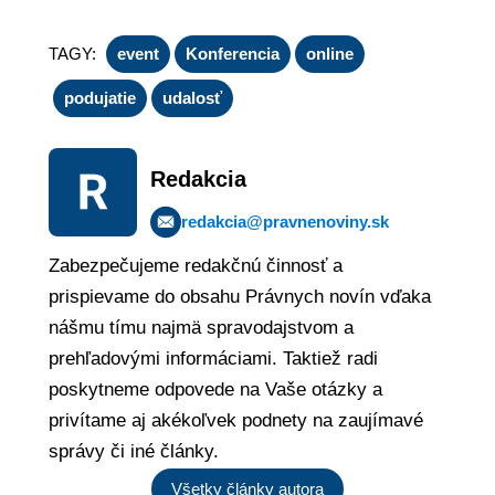
TAGY:
event
Konferencia
online
podujatie
udalosť
Redakcia
redakcia@pravnenoviny.sk
Zabezpečujeme redakčnú činnosť a
prispievame do obsahu Právnych novín vďaka
nášmu tímu najmä spravodajstvom a
prehľadovými informáciami. Taktiež radi
poskytneme odpovede na Vaše otázky a
privítame aj akékoľvek podnety na zaujímavé
správy či iné články.
Všetky články autora