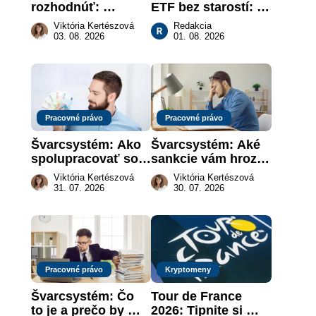
rozhodnúť: 
ETF bez starostí: 
nahradenie prejavu 
Investičné plány, 
Viktória Kertészová
Redakcia
vôle súdom v 
ktoré urobia prácu 
03. 08. 2026
01. 08. 2026
záujme dieťaťa
za vás
Pracovné právo
Pracovné právo
Švarcsystém: Ako 
Švarcsystém: Aké 
spolupracovať so 
sankcie vám hrozia 
živnostníkom 
a prečo nestačí 
Viktória Kertészová
Viktória Kertészová
legálne a bez 
zaplatiť pokutu?
31. 07. 2026
30. 07. 2026
rizika?
Pracovné právo
Kryptomeny
Švarcsystém: Čo 
Tour de France 
to je a prečo by 
2026: Tipnite si 