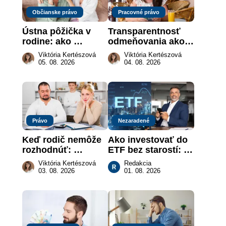
Občianske právo
Pracovné právo
Ústna pôžička v 
Transparentnosť 
rodine: ako 
odmeňovania ako 
vymôcť peniaze, 
právna povinnosť: 
Viktória Kertészová
Viktória Kertészová
keď na papieri nie 
revolúcia na 
05. 08. 2026
04. 08. 2026
je takmer nič
slovenskom trhu 
práce
Právo
Nezaradené
Keď rodič nemôže 
Ako investovať do 
rozhodnúť: 
ETF bez starostí: 
nahradenie prejavu 
Investičné plány, 
Viktória Kertészová
Redakcia
vôle súdom v 
ktoré urobia prácu 
03. 08. 2026
01. 08. 2026
záujme dieťaťa
za vás