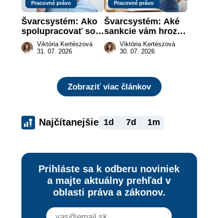
Pracovné právo
Pracovné právo
Švarcsystém: Ako 
Švarcsystém: Aké 
spolupracovať so 
sankcie vám hrozia 
živnostníkom 
a prečo nestačí 
Viktória Kertészová
Viktória Kertészová
legálne a bez 
zaplatiť pokutu?
31. 07. 2026
30. 07. 2026
rizika?
Zobraziť viac článkov
Najčítanejšie
1d
7d
1m
Prihláste sa k odberu noviniek
a majte aktuálny prehľad v
oblasti práva a zákonov.