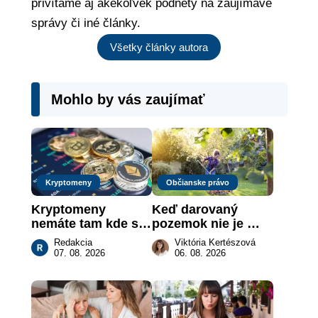
privítame aj akékoľvek podnety na zaujímavé
správy či iné články.
Všetky články autora
Mohlo by vás zaujímať
Kryptomeny
Občianske právo
Kryptomeny 
Keď darovaný 
nemáte tam kde si 
pozemok nie je 
myslíte: Viete, kde 
„hotová vec“: kedy 
Redakcia
Viktória Kertészová
sa naozaj 
môže darca žiadať 
07. 08. 2026
06. 08. 2026
nachádzajú?
dar späť