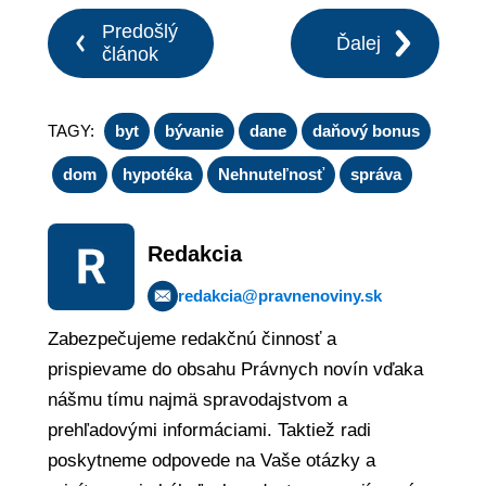
Predošlý
Ďalej
článok
TAGY:
byt
bývanie
dane
daňový bonus
dom
hypotéka
Nehnuteľnosť
správa
Redakcia
redakcia@pravnenoviny.sk
Zabezpečujeme redakčnú činnosť a
prispievame do obsahu Právnych novín vďaka
nášmu tímu najmä spravodajstvom a
prehľadovými informáciami. Taktiež radi
poskytneme odpovede na Vaše otázky a