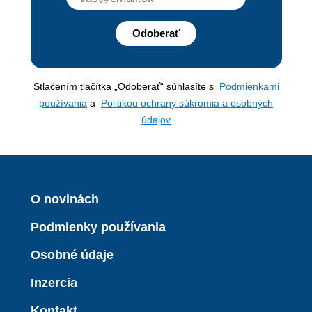
Odoberať
Stlačením tlačítka „Odoberať“ súhlasíte s
Podmienkami
používania
a
Politikou ochrany súkromia a osobných
údajov
O novinách
Podmienky používania
Osobné údaje
Inzercia
Kontakt