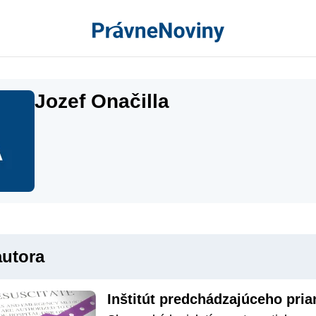
Jozef Onačilla
autora
Inštitút predchádzajúceho pria