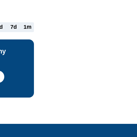
d
7d
1m
ny