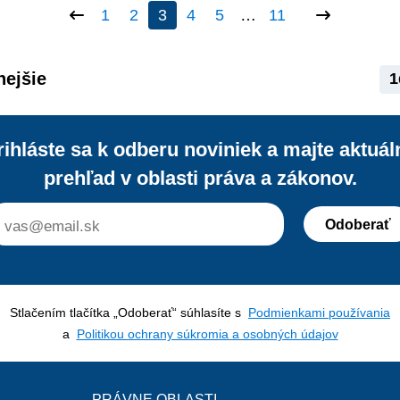
1
2
3
4
5
…
11
nejšie
1
rihláste sa k odberu noviniek a majte aktuál
prehľad v oblasti práva a zákonov.
Odoberať
Stlačením tlačítka „Odoberať“ súhlasíte s
Podmienkami používania
a
Politikou ochrany súkromia a osobných údajov
PRÁVNE OBLASTI