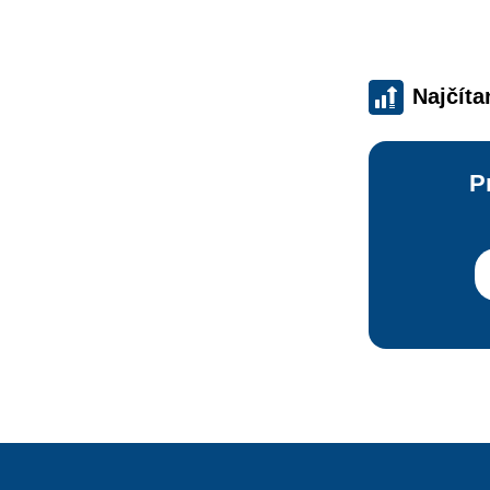
Najčíta
P