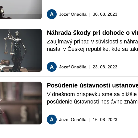
funkcie, kde na jednej strane musí su
zachovávať zdržanlivosť, na strane d
Jozef Onačilla
|
30. 08. 2023
nemôže byť toto právo obmedzované ib
jeho profesie. Slobodou prejavu sudc
Náhrada škody pri dohode o vin
zaoberal Európsky súd pre ľudské pr
vo veci Sarısu Pehlivan proti Turecku 
Zaujímavý prípad v súvislosti s náhr
č. 63029/19.
nastal v Českej republike, kde sa tak
škody posudzovala v súvislosti s doh
a treste.
Jozef Onačilla
|
23. 08. 2023
Posúdenie ústavnosti ustanove
V dnešnom príspevku sme sa bliźšie p
posúdenie ústavnosti neslávne znám
Trestného poriadku Ústavným súdom
Prečitajte si viac o samotnom návrhu 
Jozef Onačilla
|
16. 08. 2023
ústavného súdu.