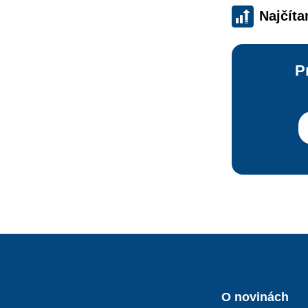
Najčíta
P
O novinách