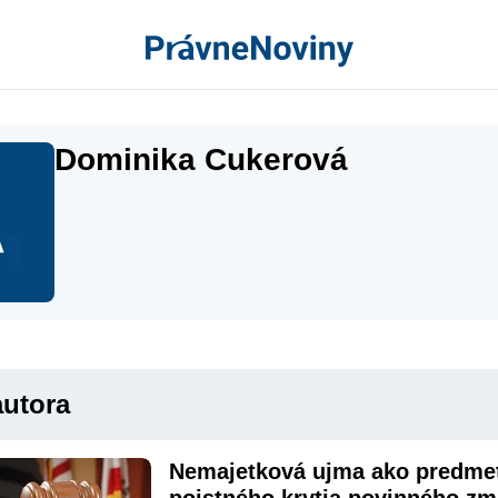
Dominika Cukerová
autora
Nemajetková ujma ako predmet