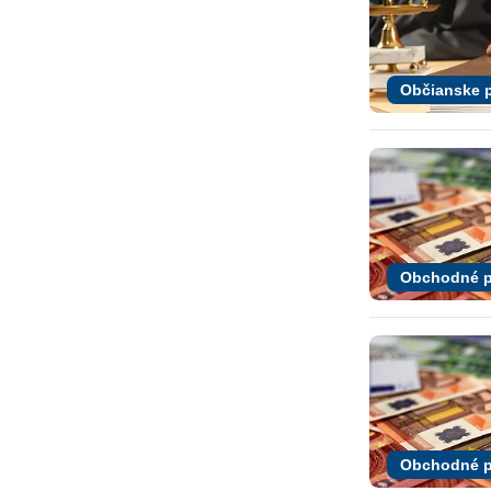
Občianske 
Obchodné p
Obchodné p