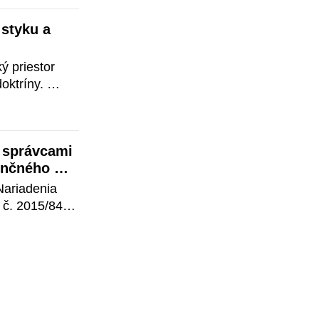
tyku a 
 priestor 
oktríny. 
o 
niekoľko 
správcami 
enčného 
ariadenia 
č. 2015/848 
polupráca 
eho 
iadenie 
edy 
a sťažujú 
ich 