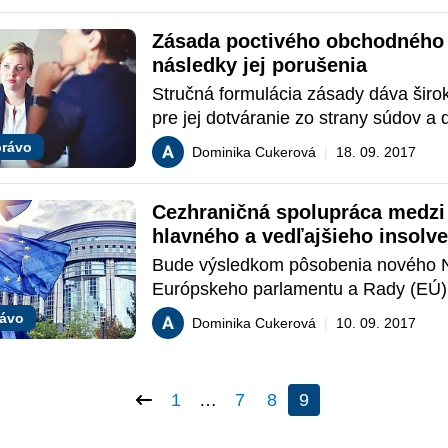
zareagovala právne aplikačná prax?
Zásada poctivého obchodného s
následky jej porušenia
Stručná formulácia zásady dáva široký
pre jej dotváranie zo strany súdov a d
Praktické používanie zásady poctivéh
rávo
Dominika Cukerová
|
18. 09. 2017
obchodného styku so sebou prinieslo 
zaujímavých otázok.
Cezhraničná spolupráca medzi 
hlavného a vedľajšieho insolv
konania.
Bude výsledkom pôsobenia nového N
Európskeho parlamentu a Rady (EÚ) 
zo dňa 20. mája 2015 efektívnejšia s
rávo
Dominika Cukerová
|
10. 09. 2017
medzi správcami hlavného a vedľajši
insolvenčného konania? Prinieslo Nar
sankčný mechanizmus pre prípady, k
1
…
7
8
9
správcovia úmyselne nespolupracujú 
tak koordináciu paralelne prebiehajúc