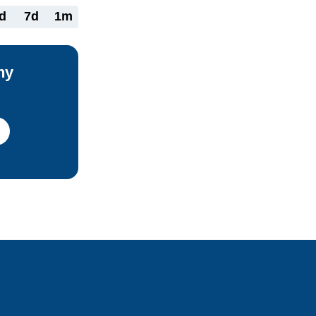
d
7d
1m
ny