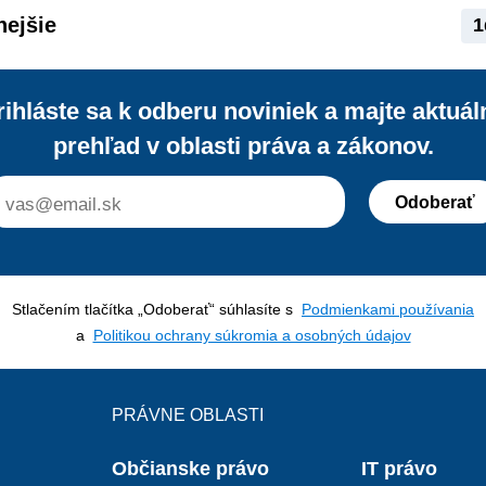
insolvenčných konaní?
nejšie
1
rihláste sa k odberu noviniek a majte aktuál
prehľad v oblasti práva a zákonov.
Odoberať
Stlačením tlačítka „Odoberať“ súhlasíte s
Podmienkami používania
a
Politikou ochrany súkromia a osobných údajov
PRÁVNE OBLASTI
Občianske právo
IT právo