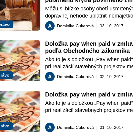
poistného krytia povinného zm
poistenia
Môžu si blízke osoby obetí usmrtených
dopravnej nehode uplatniť nemajetko
poisťovni v rámci povinného zmluvné
právo
Dominika Cukerová
|
03. 10. 2017
poistenia? Odpoveď prináša uzneseni
Ústavného súdu SR zo dňa 11.10.2016,
Doložka pay when paid v zmluve
ÚS 666/2016. Výborne spracované o
podľa Obchodného zákonníka
stojí za prečítanie – pomôže aj ako 
pomôcka praktickej aplikácie práva E
Ako to je s doložkou „Pay when paid
vnútroštátnymi orgánmi!
pri realizácií stavebných projektov me
objednávateľom a zhotoviteľom v rám
rávo
Dominika Cukerová
|
02. 10. 2017
o dielo v slovenskom právnom prostr
tento trend v slovenskom stavebníctv
Doložka pay when paid v zmluv
zareagovala právne aplikačná prax?
Ako to je s doložkou „Pay when paid
pri realizácií stavebných projektov me
objednávateľom a zhotoviteľom v rám
o dielo v slovenskom právnom prostr
rávo
Dominika Cukerová
|
01. 10. 2017
tento trend v slovenskom stavebníctv