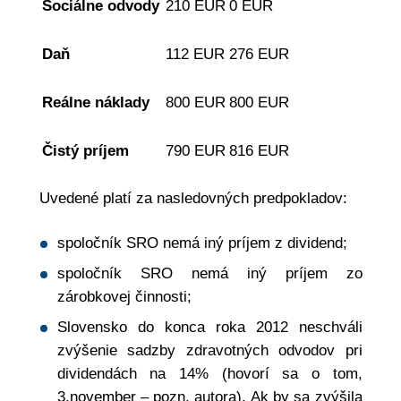
Sociálne odvody
210 EUR
0 EUR
Daň
112 EUR
276 EUR
Reálne náklady
800 EUR
800 EUR
Čistý príjem
790 EUR
816 EUR
Uvedené platí za nasledovných predpokladov:
spoločník SRO nemá iný príjem z dividend;
spoločník SRO nemá iný príjem zo
zárobkovej činnosti;
Slovensko do konca roka 2012 neschváli
zvýšenie sadzby zdravotných odvodov pri
dividendách na 14% (hovorí sa o tom,
3.november – pozn. autora). Ak by sa zvýšila