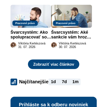
Pracovné právo
Pracovné právo
Švarcsystém: Ako 
Švarcsystém: Aké 
spolupracovať so 
sankcie vám hrozia 
živnostníkom 
a prečo nestačí 
Viktória Kertészová
Viktória Kertészová
legálne a bez 
zaplatiť pokutu?
31. 07. 2026
30. 07. 2026
rizika?
Zobraziť viac článkov
Najčítanejšie
1d
7d
1m
Prihláste sa k odberu noviniek