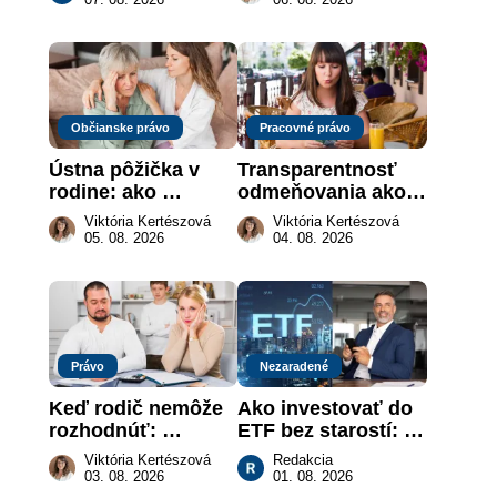
nachádzajú?
dar späť
Občianske právo
Pracovné právo
Ústna pôžička v 
Transparentnosť 
rodine: ako 
odmeňovania ako 
vymôcť peniaze, 
právna povinnosť: 
Viktória Kertészová
Viktória Kertészová
keď na papieri nie 
revolúcia na 
05. 08. 2026
04. 08. 2026
je takmer nič
slovenskom trhu 
práce
Právo
Nezaradené
Keď rodič nemôže 
Ako investovať do 
rozhodnúť: 
ETF bez starostí: 
nahradenie prejavu 
Investičné plány, 
Viktória Kertészová
Redakcia
vôle súdom v 
ktoré urobia prácu 
03. 08. 2026
01. 08. 2026
záujme dieťaťa
za vás