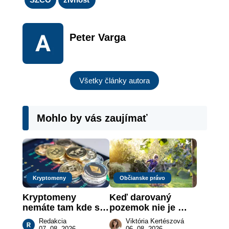
Peter Varga
Všetky články autora
Mohlo by vás zaujímať
Kryptomeny
Občianske právo
Kryptomeny 
Keď darovaný 
nemáte tam kde si 
pozemok nie je 
myslíte: Viete, kde 
„hotová vec“: kedy 
Redakcia
Viktória Kertészová
sa naozaj 
môže darca žiadať 
07. 08. 2026
06. 08. 2026