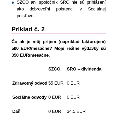
SZČO ani spoločník SRO nie sú prihlásení
ako dobrovoľní poistenci v Sociálnej
poisťovni.
Príklad č. 2
Čo ak je môj príjem (napríklad fakturujem)
500 EUR/mesačne? Moje reálne výdavky sú
350 EUR/mesačne.
SZČO
SRO – dividenda
Zdravotný odvod
55 EUR
0 EUR
Sociálne odvody
0 EUR
0 EUR
Daň
0 EUR
34,5 EUR