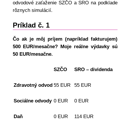
odvodové zaťaženie SZČO a SRO na podklade
rôznych simulácií.
Príklad č. 1
Čo ak je môj príjem (napríklad fakturujem)
500 EUR/mesačne? Moje reálne výdavky sú
50 EUR/mesačne.
SZČO
SRO – dividenda
Zdravotný odvod
55 EUR
55 EUR
Sociálne odvody
0 EUR
0 EUR
Daň
0 EUR
114 EUR