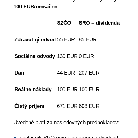
100 EUR/mesačne.
SZČO
SRO – dividenda
Zdravotný odvod
55 EUR
85 EUR
Sociálne odvody
130 EUR
0 EUR
Daň
44 EUR
207 EUR
Reálne náklady
100 EUR
100 EUR
Čistý príjem
671 EUR
608 EUR
Uvedené platí za nasledovných predpokladov:
spoločník SRO nemá iný príjem z dividend;