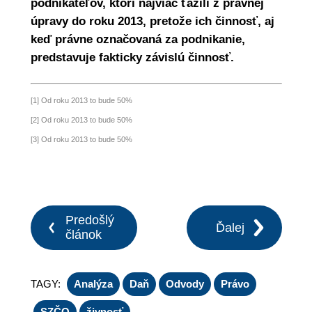
podnikateľov, ktorí najviac ťažili z právnej
úpravy do roku 2013, pretože ich činnosť, aj
keď právne označovaná za podnikanie,
predstavuje fakticky závislú činnosť.
[1]
Od roku 2013 to bude 50%
[2]
Od roku 2013 to bude 50%
[3]
Od roku 2013 to bude 50%
Predošlý
Ďalej
článok
TAGY:
Analýza
Daň
Odvody
Právo
SZČO
živnosť