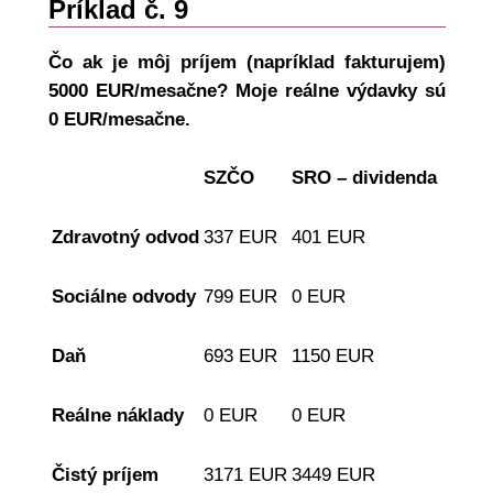
Príklad č. 9
Čo ak je môj príjem (napríklad fakturujem)
5000 EUR/mesačne? Moje reálne výdavky sú
0 EUR/mesačne.
SZČO
SRO – dividenda
Zdravotný odvod
337 EUR
401 EUR
Sociálne odvody
799 EUR
0 EUR
Daň
693 EUR
1150 EUR
Reálne náklady
0 EUR
0 EUR
Čistý príjem
3171 EUR
3449 EUR