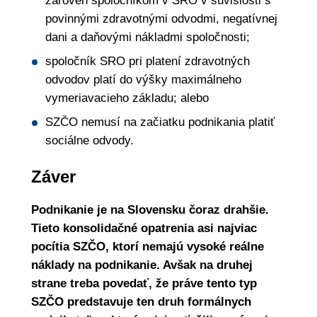
zároveň spoločníkom v SRO v súvislosti s
povinnými zdravotnými odvodmi, negatívnej
dani a daňovými nákladmi spoločnosti;
spoločník SRO pri platení zdravotných
odvodov platí do výšky maximálneho
vymeriavacieho základu; alebo
SZČO nemusí na začiatku podnikania platiť
sociálne odvody.
Záver
Podnikanie je na Slovensku čoraz drahšie.
Tieto konsolidačné opatrenia asi najviac
pocítia SZČO, ktorí nemajú vysoké reálne
náklady na podnikanie. Avšak na druhej
strane treba povedať, že práve tento typ
SZČO predstavuje ten druh formálnych