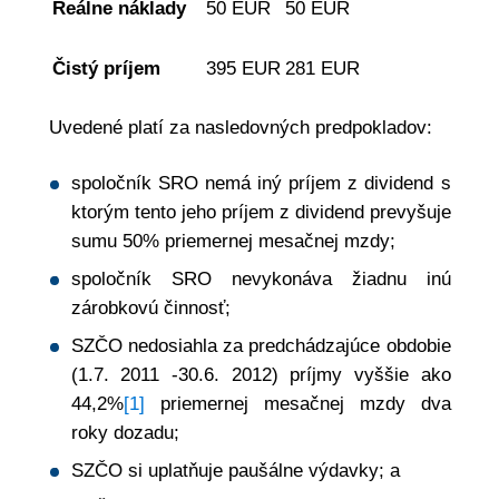
Reálne náklady
50 EUR
50 EUR
Čistý príjem
395 EUR
281 EUR
Uvedené platí za nasledovných predpokladov:
spoločník SRO nemá iný príjem z dividend s
ktorým tento jeho príjem z dividend prevyšuje
sumu 50% priemernej mesačnej mzdy;
spoločník SRO nevykonáva žiadnu inú
zárobkovú činnosť;
SZČO nedosiahla za predchádzajúce obdobie
(1.7. 2011 -30.6. 2012) príjmy vyššie ako
44,2%
[1]
priemernej mesačnej mzdy dva
roky dozadu;
SZČO si uplatňuje paušálne výdavky; a