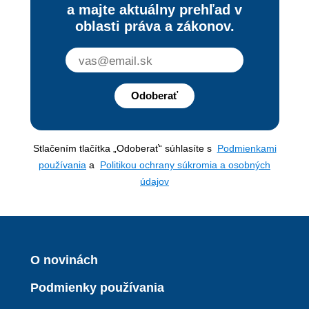
a majte aktuálny prehľad v
oblasti práva a zákonov.
Odoberať
Stlačením tlačítka „Odoberať“ súhlasíte s
Podmienkami
používania
a
Politikou ochrany súkromia a osobných
údajov
O novinách
Podmienky používania