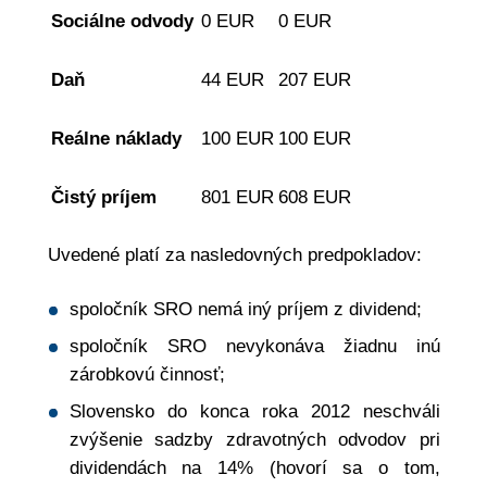
Sociálne odvody
0 EUR
0 EUR
Daň
44 EUR
207 EUR
Reálne náklady
100 EUR
100 EUR
Čistý príjem
801 EUR
608 EUR
Uvedené platí za nasledovných predpokladov:
spoločník SRO nemá iný príjem z dividend;
spoločník SRO nevykonáva žiadnu inú
zárobkovú činnosť;
Slovensko do konca roka 2012 neschváli
zvýšenie sadzby zdravotných odvodov pri
dividendách na 14% (hovorí sa o tom,