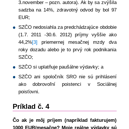
3.november – pozn. autora). Ak by sa zvýšila
sadzba na 14%, zdravotný odvod by bol 97
EUR;
SZČO nedosiahla za predchádzajúce obdobie
(1.7. 2011 -30.6. 2012) príjmy vyššie ako
44,2%
[3]
priemernej mesačnej mzdy dva
roky dozadu alebo je to prvý rok podnikania
SZČO;
SZČO si uplatňuje paušálne výdavky; a
SZČO ani spoločník SRO nie sú prihlásení
ako dobrovoľní poistenci v Sociálnej
poisťovni.
Príklad č. 4
Čo ak je môj príjem (napríklad fakturujem)
1000 EUR/mesačne? Moje reálne výdavky sú