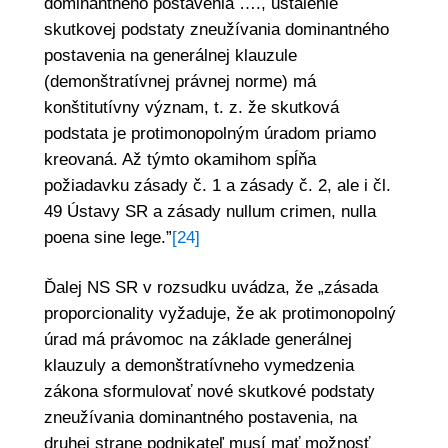
dominantného postavenia …., ustálenie
skutkovej podstaty zneužívania dominantného
postavenia na generálnej klauzule
(demonštratívnej právnej norme) má
konštitutívny význam, t. z. že skutková
podstata je protimonopolným úradom priamo
kreovaná. Až týmto okamihom spĺňa
požiadavku zásady č. 1 a zásady č. 2, ale i čl.
49 Ústavy SR a zásady nullum crimen, nulla
poena sine lege.”
[24]
Ďalej NS SR v rozsudku uvádza, že „zásada
proporcionality vyžaduje, že ak protimonopolný
úrad má právomoc na základe generálnej
klauzuly a demonštratívneho vymedzenia
zákona sformulovať nové skutkové podstaty
zneužívania dominantného postavenia, na
druhej strane podnikateľ musí mať možnosť