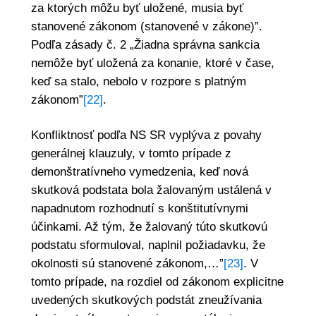
za ktorých môžu byť uložené, musia byť
stanovené zákonom (stanovené v zákone)”.
Podľa zásady č. 2 „Žiadna správna sankcia
nemôže byť uložená za konanie, ktoré v čase,
keď sa stalo, nebolo v rozpore s platným
zákonom”
[22]
.
Konfliktnosť podľa NS SR vyplýva z povahy
generálnej klauzuly, v tomto prípade z
demonštratívneho vymedzenia, keď nová
skutková podstata bola žalovaným ustálená v
napadnutom rozhodnutí s konštitutívnymi
účinkami. Až tým, že žalovaný túto skutkovú
podstatu sformuloval, naplnil požiadavku, že
okolnosti sú stanovené zákonom,…”
[23]
. V
tomto prípade, na rozdiel od zákonom explicitne
uvedených skutkových podstát zneužívania