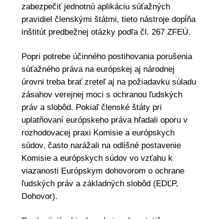
zabezpečiť jednotnú aplikáciu súťažných
pravidiel členskými štátmi, tieto nástroje dopĺňa
inštitút predbežnej otázky podľa čl. 267 ZFEÚ.
Popri potrebe účinného postihovania porušenia
súťažného práva na európskej aj národnej
úrovni treba brať zreteľ aj na požiadavku súladu
zásahov verejnej moci s ochranou ľudských
práv a slobôd. Pokiaľ členské štáty pri
uplatňovaní európskeho práva hľadali oporu v
rozhodovacej praxi Komisie a európskych
súdov, často narážali na odlišné postavenie
Komisie a európskych súdov vo vzťahu k
viazanosti Európskym dohovorom o ochrane
ľudských práv a základných slobôd (EDĽP,
Dohovor).