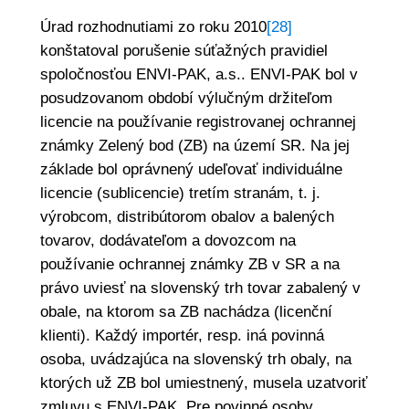
Úrad rozhodnutiami zo roku 2010
[28]
konštatoval porušenie súťažných pravidiel
spoločnosťou ENVI-PAK, a.s.. ENVI-PAK bol v
posudzovanom období výlučným držiteľom
licencie na používanie registrovanej ochrannej
známky Zelený bod (ZB) na území SR. Na jej
základe bol oprávnený udeľovať individuálne
licencie (sublicencie) tretím stranám, t. j.
výrobcom, distribútorom obalov a balených
tovarov, dodávateľom a dovozcom na
používanie ochrannej známky ZB v SR a na
právo uviesť na slovenský trh tovar zabalený v
obale, na ktorom sa ZB nachádza (licenční
klienti). Každý importér, resp. iná povinná
osoba, uvádzajúca na slovenský trh obaly, na
ktorých už ZB bol umiestnený, musela uzatvoriť
zmluvu s ENVI-PAK. Pre povinné osoby