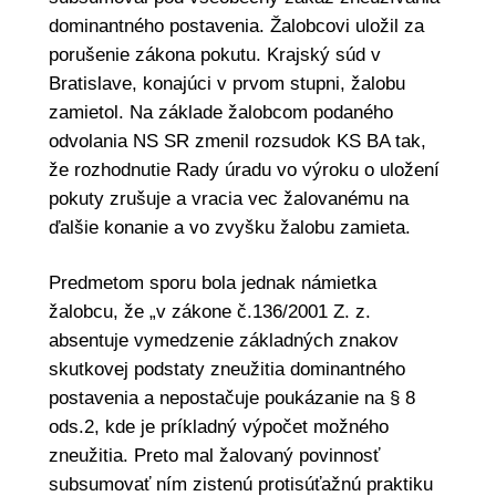
dominantného postavenia. Žalobcovi uložil za
porušenie zákona pokutu. Krajský súd v
Bratislave, konajúci v prvom stupni, žalobu
zamietol. Na základe žalobcom podaného
odvolania NS SR zmenil rozsudok KS BA tak,
že rozhodnutie Rady úradu vo výroku o uložení
pokuty zrušuje a vracia vec žalovanému na
ďalšie konanie a vo zvyšku žalobu zamieta.
Predmetom sporu bola jednak námietka
žalobcu, že „v zákone č.136/2001 Z. z.
absentuje vymedzenie základných znakov
skutkovej podstaty zneužitia dominantného
postavenia a nepostačuje poukázanie na § 8
ods.2, kde je príkladný výpočet možného
zneužitia. Preto mal žalovaný povinnosť
subsumovať ním zistenú protisúťažnú praktiku