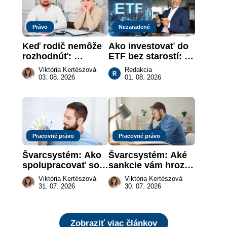
Právo
Nezaradené
Keď rodič nemôže 
Ako investovať do 
rozhodnúť: 
ETF bez starostí: 
nahradenie prejavu 
Investičné plány, 
Viktória Kertészová
Redakcia
vôle súdom v 
ktoré urobia prácu 
03. 08. 2026
01. 08. 2026
záujme dieťaťa
za vás
Pracovné právo
Pracovné právo
Švarcsystém: Ako 
Švarcsystém: Aké 
spolupracovať so 
sankcie vám hrozia 
živnostníkom 
a prečo nestačí 
Viktória Kertészová
Viktória Kertészová
legálne a bez 
zaplatiť pokutu?
31. 07. 2026
30. 07. 2026
rizika?
Zobraziť viac článkov