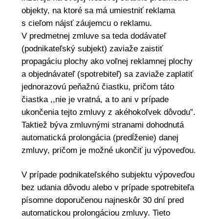
objekty, na ktoré sa má umiestniť reklama
s cieľom nájsť záujemcu o reklamu.
V predmetnej zmluve sa teda dodávateľ
(podnikateľský subjekt) zaviaže zaistiť
propagáciu plochy ako voľnej reklamnej plochy
a objednávateľ (spotrebiteľ) sa zaviaže zaplatiť
jednorazovú peňažnú čiastku, pričom táto
čiastka ,,nie je vratná, a to ani v prípade
ukončenia tejto zmluvy z akéhokoľvek dôvodu”.
Taktiež býva zmluvnými stranami dohodnutá
automatická prolongácia (predĺženie) danej
zmluvy, pričom je možné ukončiť ju výpoveďou.
V prípade podnikateľského subjektu výpoveďou
bez udania dôvodu alebo v prípade spotrebiteľa
písomne doporučenou najneskôr 30 dní pred
automatickou prolongáciou zmluvy. Tieto