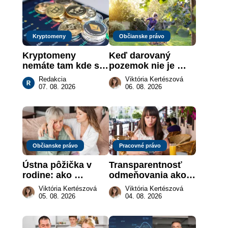
Kryptomeny
Občianske právo
Kryptomeny 
Keď darovaný 
nemáte tam kde si 
pozemok nie je 
myslíte: Viete, kde 
„hotová vec“: kedy 
Redakcia
Viktória Kertészová
sa naozaj 
môže darca žiadať 
07. 08. 2026
06. 08. 2026
nachádzajú?
dar späť
Občianske právo
Pracovné právo
Ústna pôžička v 
Transparentnosť 
rodine: ako 
odmeňovania ako 
vymôcť peniaze, 
právna povinnosť: 
Viktória Kertészová
Viktória Kertészová
keď na papieri nie 
revolúcia na 
05. 08. 2026
04. 08. 2026
je takmer nič
slovenskom trhu 
práce