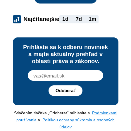
Najčítanejšie
1d
7d
1m
Prihláste sa k odberu noviniek
a majte aktuálny prehľad v
oblasti práva a zákonov.
Odoberať
Stlačením tlačítka „Odoberať“ súhlasíte s
Podmienkami
používania
a
Politikou ochrany súkromia a osobných
údajov