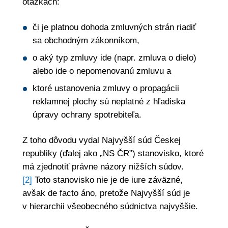
otázkach:
či je platnou dohoda zmluvných strán riadiť
sa obchodným zákonníkom,
o aký typ zmluvy ide (napr. zmluva o dielo)
alebo ide o nepomenovanú zmluvu a
ktoré ustanovenia zmluvy o propagácii
reklamnej plochy sú neplatné z hľadiska
úpravy ochrany spotrebiteľa.
Z toho dôvodu vydal Najvyšší súd Českej
republiky (ďalej ako „NS ČR”) stanovisko, ktoré
má zjednotiť právne názory nižších súdov.
[2]
Toto stanovisko nie je de iure záväzné,
avšak de facto áno, pretože Najvyšší súd je
v hierarchii všeobecného súdnictva najvyššie.