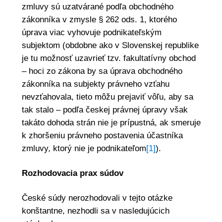
zmluvy sú uzatvárané podľa obchodného
zákonníka v zmysle § 262 ods. 1, ktorého
úprava viac vyhovuje podnikateľským
subjektom (obdobne ako v Slovenskej republike
je tu možnosť uzavrieť tzv. fakultatívny obchod
– hoci zo zákona by sa úprava obchodného
zákonníka na subjekty právneho vzťahu
nevzťahovala, tieto môžu prejaviť vôľu, aby sa
tak stalo – podľa českej právnej úpravy však
takáto dohoda strán nie je prípustná, ak smeruje
k zhoršeniu právneho postavenia účastníka
zmluvy, ktorý nie je podnikateľom
[1]
).
Rozhodovacia prax súdov
České súdy nerozhodovali v tejto otázke
konštantne, nezhodli sa v nasledujúcich