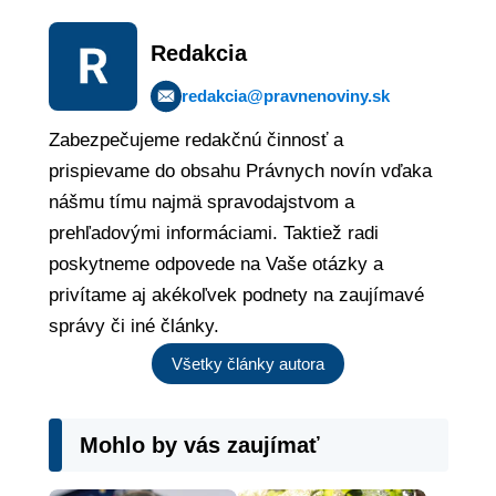
Redakcia
redakcia@pravnenoviny.sk
Zabezpečujeme redakčnú činnosť a
prispievame do obsahu Právnych novín vďaka
nášmu tímu najmä spravodajstvom a
prehľadovými informáciami. Taktiež radi
poskytneme odpovede na Vaše otázky a
privítame aj akékoľvek podnety na zaujímavé
správy či iné články.
Všetky články autora
Mohlo by vás zaujímať