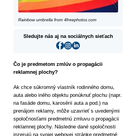
Rainbow umbrella from 4freephotos.com
Sledujte nás aj na sociálnych sieťach
Čo je predmetom zmlúv o propagácii
reklamnej plochy?
Ak chce súkromný vlastník rodinného domu,
auta alebo iného objektu ponúknuť plochu (napr.
na fasáde domu, karosérii auta a pod.) na
prenájom reklamy, môže uzavrieť s uvedenými
spoločnosťami predmetnú zmluvu o propagácii
reklamnej plochy. Následne dané spoločnosti
inzerujú na svojej webovej stránke predmetné