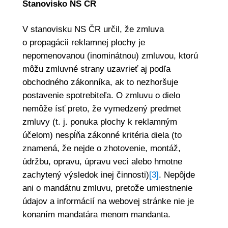
Stanovisko NS ČR
V stanovisku NS ČR určil, že zmluva
o propagácii reklamnej plochy je
nepomenovanou (inominátnou) zmluvou, ktorú
môžu zmluvné strany uzavrieť aj podľa
obchodného zákonníka, ak to nezhoršuje
postavenie spotrebiteľa. O zmluvu o dielo
nemôže ísť preto, že vymedzený predmet
zmluvy (t. j. ponuka plochy k reklamným
účelom) nespĺňa zákonné kritéria diela (to
znamená, že nejde o zhotovenie, montáž,
údržbu, opravu, úpravu veci alebo hmotne
zachytený výsledok inej činnosti)
[3]
. Nepôjde
ani o mandátnu zmluvu, pretože umiestnenie
údajov a informácií na webovej stránke nie je
konaním mandatára menom mandanta.