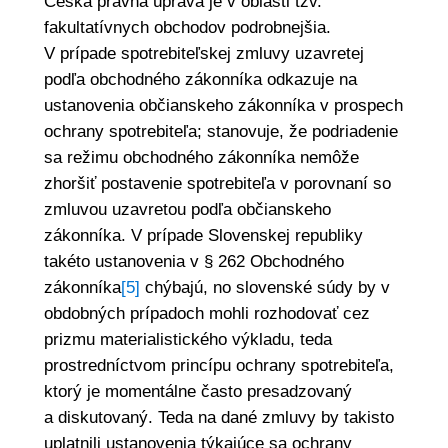
Česká právna úprava je v oblasti tzv.
fakultatívnych obchodov podrobnejšia.
V prípade spotrebiteľskej zmluvy uzavretej
podľa obchodného zákonníka odkazuje na
ustanovenia občianskeho zákonníka v prospech
ochrany spotrebiteľa; stanovuje, že podriadenie
sa režimu obchodného zákonníka nemôže
zhoršiť postavenie spotrebiteľa v porovnaní so
zmluvou uzavretou podľa občianskeho
zákonníka. V prípade Slovenskej republiky
takéto ustanovenia v § 262 Obchodného
zákonníka
[5]
chýbajú, no slovenské súdy by v
obdobných prípadoch mohli rozhodovať cez
prizmu materialistického výkladu, teda
prostredníctvom princípu ochrany spotrebiteľa,
ktorý je momentálne často presadzovaný
a diskutovaný. Teda na dané zmluvy by takisto
uplatnili ustanovenia týkajúce sa ochrany