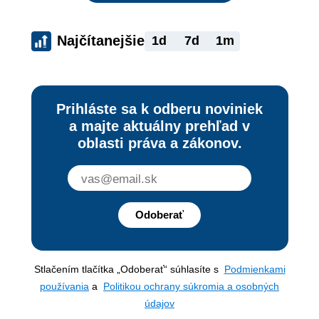
Najčítanejšie
1d
7d
1m
Prihláste sa k odberu noviniek
a majte aktuálny prehľad v
oblasti práva a zákonov.
Odoberať
Stlačením tlačítka „Odoberať“ súhlasíte s
Podmienkami
používania
a
Politikou ochrany súkromia a osobných
údajov