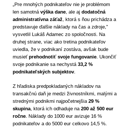
„Pre mnohých podnikateľov nie je problémom
len samotná
výška dane
, ale aj
dodatočná
administratívna záťaž
, ktorá s ňou prichádza a
predstavuje ďalšie náklady na čas a zdroje,”
vysvetlil Lukáš Adamec zo spoločnosti. Na
druhej strane, viac ako tretina podnikateľov
uviedla, že v podnikaní zostáva, avšak bude
musieť
prehodnotiť svoje fungovanie
. Ukončiť
svoje podnikanie sa nechystá
33,2 %
podnikateľských subjektov
.
Z hľadiska predpokladaných nákladov na
transakčnú daň je medzi živnostníkmi, malými a
strednými podnikmi najpočetnejšia
29 %
skupina
, ktorá ich odhaduje na
200 až 500 eur
ročne
. Náklady do 1000 eur avizuje 16 %
podnikateľov a do 5000 eur celkovo 14,5 %.