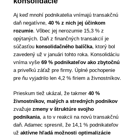
konsolidácie
Aj keď mnohí podnikatelia vnímajú transakčnú
daň negatívne,
40 % z nich jej účinkom
rozumie
. Vôbec jej nerozumie 15,3 % z
opýtaných. Daň z finančných transakcií je
súčasťou
konsolidačného balíčka
, ktorý bol
zavedený už v januári tohto roka. Konsolidáciu
vníma vyše
69 % podnikateľov ako zbytočnú
a priveľkú záťaž pre firmy. Úplné pochopenie
pre ňu vyjadrilo len 4,2 % firiem a živnostníkov.
Prieskum tiež ukázal, že takmer
40 %
živnostníkov, malých a stredných podnikov
zvažuje
zmeny v štruktúre svojho
podnikania
, a to v reakcii na novú transakčnú
daň. Adamec spresnil, že 14,1 % podnikateľov
už
aktívne hľadá možnosti optimalizácie