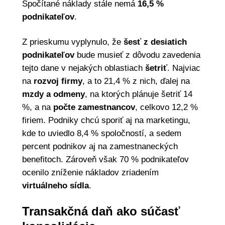
Spočítané náklady stále nemá
16,5 %
podnikateľov
.
Z prieskumu vyplynulo, že
šesť z desiatich
podnikateľov
bude musieť z dôvodu zavedenia
tejto dane v nejakých oblastiach
šetriť
. Najviac
na
rozvoj firmy
, a to 21,4 % z nich, ďalej na
mzdy a odmeny
, na ktorých plánuje šetriť 14
%, a na
počte zamestnancov
, celkovo 12,2 %
firiem. Podniky chcú sporiť aj na marketingu,
kde to uviedlo 8,4 % spoločností, a sedem
percent podnikov aj na zamestnaneckých
benefitoch. Zároveň však 70 % podnikateľov
ocenilo zníženie nákladov zriadením
virtuálneho sídla
.
Transakčná daň ako súčasť