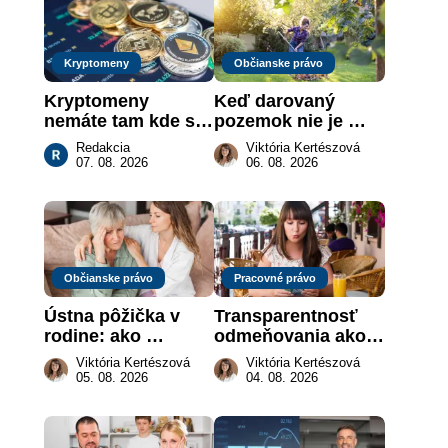
Kryptomeny
Občianske právo
Kryptomeny 
Keď darovaný 
nemáte tam kde si 
pozemok nie je 
myslíte: Viete, kde 
„hotová vec“: kedy 
Redakcia
Viktória Kertészová
sa naozaj 
môže darca žiadať 
07. 08. 2026
06. 08. 2026
nachádzajú?
dar späť
Občianske právo
Pracovné právo
Ústna pôžička v 
Transparentnosť 
rodine: ako 
odmeňovania ako 
vymôcť peniaze, 
právna povinnosť: 
Viktória Kertészová
Viktória Kertészová
keď na papieri nie 
revolúcia na 
05. 08. 2026
04. 08. 2026
je takmer nič
slovenskom trhu 
práce