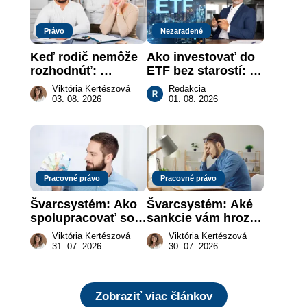
Právo
Nezaradené
Keď rodič nemôže 
Ako investovať do 
rozhodnúť: 
ETF bez starostí: 
nahradenie prejavu 
Investičné plány, 
Viktória Kertészová
Redakcia
vôle súdom v 
ktoré urobia prácu 
03. 08. 2026
01. 08. 2026
záujme dieťaťa
za vás
Pracovné právo
Pracovné právo
Švarcsystém: Ako 
Švarcsystém: Aké 
spolupracovať so 
sankcie vám hrozia 
živnostníkom 
a prečo nestačí 
Viktória Kertészová
Viktória Kertészová
legálne a bez 
zaplatiť pokutu?
31. 07. 2026
30. 07. 2026
rizika?
Zobraziť viac článkov