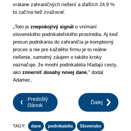
vrátane zahraničných riešení a ďalších 24,9 %
to začína tiež zvažovať.
„Toto je
znepokojivý signál
o vnímaní
slovenského podnikateľského prostredia. Aj keď
presun podnikania do zahraničia je komplexný
proces a nie pre každého firmu je to reálne
riešenie, samotný záujem o takéto kroky
naznačuje, že mnohí podnikatelia hľadajú cesty,
ako
zmierniť dosahy novej dane
,” dodal
Adamec.
Predošlý
Ďalej
článok
TAGY:
dane
podnikatelia
Slovensko