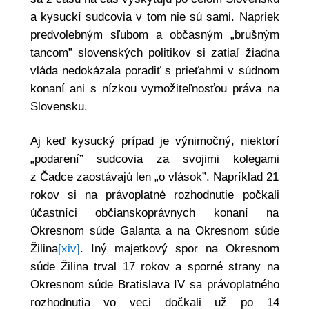
a kysuckí sudcovia v tom nie sú sami. Napriek
predvolebným sľubom a občasným „brušným
tancom” slovenských politikov si zatiaľ žiadna
vláda nedokázala poradiť s prieťahmi v súdnom
konaní ani s nízkou vymožiteľnosťou práva na
Slovensku.
Aj keď kysucký prípad je výnimočný, niektorí
„podarení” sudcovia za svojimi kolegami
z Čadce zaostávajú len „o vlások”. Napríklad 21
rokov si na právoplatné rozhodnutie počkali
účastníci občianskoprávnych konaní na
Okresnom súde Galanta a na Okresnom súde
Žilina
[xiv]
. Iný majetkový spor na Okresnom
súde Žilina trval 17 rokov a sporné strany na
Okresnom súde Bratislava IV sa právoplatného
rozhodnutia vo veci dočkali už po 14