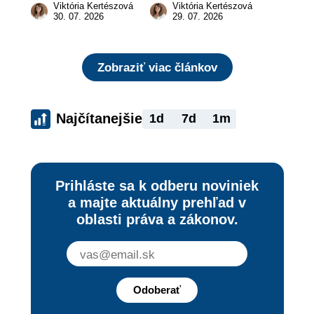
a prečo nestačí 
vás to malo 
Viktória Kertészová
Viktória Kertészová
zaplatiť pokutu?
zaujímať
30. 07. 2026
29. 07. 2026
Zobraziť viac článkov
Najčítanejšie
1d
7d
1m
Prihláste sa k odberu noviniek
a majte aktuálny prehľad v
oblasti práva a zákonov.
Odoberať