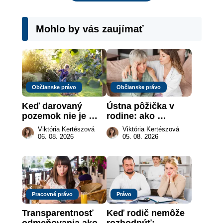
Mohlo by vás zaujímať
Občianske právo
Občianske právo
Keď darovaný 
Ústna pôžička v 
pozemok nie je 
rodine: ako 
„hotová vec“: kedy 
vymôcť peniaze, 
Viktória Kertészová
Viktória Kertészová
môže darca žiadať 
keď na papieri nie 
06. 08. 2026
05. 08. 2026
dar späť
je takmer nič
Pracovné právo
Právo
Transparentnosť 
Keď rodič nemôže 
odmeňovania ako 
rozhodnúť: 