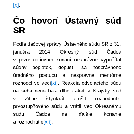
[x]
.
Čo hovorí Ústavný súd
SR
Podľa tlačovej správy Ústavného súdu SR z 31.
januára 2014 Okresný súd Čadca
v prvostupňovom konaní nesprávne vypočítal
súdny poplatok, dopustil sa nesprávneho
úradného postupu a nesprávne meritórne
rozhodol vo veci
[xi]
. Reakcia odvolacieho súdu
na seba nenechala dlho čakať a Krajský súd
v Žiline štyrikrát zrušil rozhodnutie
prvostupňového súdu a vrátil vec Okresnému
súdu Čadca na ďalšie konanie
a rozhodnutie
[xii]
.