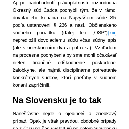
Aj po nadobudnutí právoplatnosti rozhodnutia
Okresný súd Čadca pochybil tým, že v rámci
dovolacieho konania na Najvyššom súde SR
podľa ustanovení § 236 a nasl. Občianskeho
súdneho poriadku (ďalej len „OSP”)
[xiii]
nepredložil dovolaciemu súdu včas súdny spis
(ale s oneskorením dva a pol roka). Vzhľadom
na procesné pochybenia by sme mohli očakávať
nielen finančné odškodnenie poškodenej
žalobkyne, ale najmä disciplinárne potrestanie
konkrétnych sudcov, ktorí prieťahy v súdnom
konaní zapríčinili.
Na Slovensku je to tak
Nanešťastie nejde o ojedinelý a zriedkavý
prípad. Opak je však pravdou, obdobné prípady
sa z času na čas vyskytujú po celom Slovensku