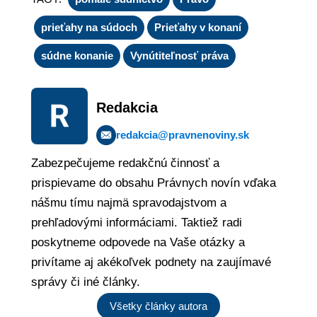
prieťahy na súdoch
Prieťahy v konaní
súdne konanie
Vynútiteľnosť práva
Redakcia
redakcia@pravnenoviny.sk
Zabezpečujeme redakčnú činnosť a
prispievame do obsahu Právnych novín vďaka
nášmu tímu najmä spravodajstvom a
prehľadovými informáciami. Taktiež radi
poskytneme odpovede na Vaše otázky a
privítame aj akékoľvek podnety na zaujímavé
správy či iné články.
Všetky články autora