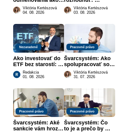
právna povinnosť: 
nahradenie prejavu 
Viktória Kertészová
Viktória Kertészová
revolúcia na 
vôle súdom v 
04. 08. 2026
03. 08. 2026
slovenskom trhu 
záujme dieťaťa
práce
Nezaradené
Pracovné právo
Ako investovať do 
Švarcsystém: Ako 
ETF bez starostí: 
spolupracovať so 
Investičné plány, 
živnostníkom 
Redakcia
Viktória Kertészová
ktoré urobia prácu 
legálne a bez 
01. 08. 2026
31. 07. 2026
za vás
rizika?
Pracovné právo
Pracovné právo
Švarcsystém: Aké 
Švarcsystém: Čo 
sankcie vám hrozia 
to je a prečo by 