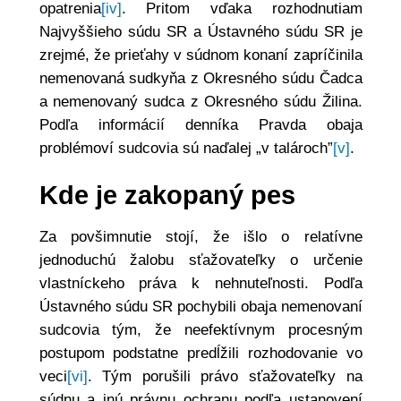
opatrenia
[iv]
. Pritom vďaka rozhodnutiam
Najvyššieho súdu SR a Ústavného súdu SR je
zrejmé, že prieťahy v súdnom konaní zapríčinila
nemenovaná sudkyňa z Okresného súdu Čadca
a nemenovaný sudca z Okresného súdu Žilina.
Podľa informácií denníka Pravda obaja
problémoví sudcovia sú naďalej „v talároch”
[v]
.
Kde je zakopaný pes
Za povšimnutie stojí, že išlo o relatívne
jednoduchú žalobu sťažovateľky o určenie
vlastníckeho práva k nehnuteľnosti. Podľa
Ústavného súdu SR pochybili obaja nemenovaní
sudcovia tým, že neefektívnym procesným
postupom podstatne predĺžili rozhodovanie vo
veci
[vi]
. Tým porušili právo sťažovateľky na
súdnu a inú právnu ochranu podľa ustanovení