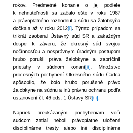
rokov. Predmetné konanie o jej podiele
k nehnuteľnosti sa začalo ešte v roku 1987
a právoplatného rozhodnutia súdu sa žalobkyňa
dočkala až v roku 2012
[i]
. Týmto prípadom sa
trikrát zaoberal Ústavný súd SR a zakaždým
dospel k záveru, že okresný súd svojou
nečinnosťou a nesprávnym úradným postupom
hrubo porušil práva žalobkyne a zapríčinil
prieťahy v súdnom konaní
[ii]
. Množstvo
procesných pochybení Okresného súdu Čadca
spôsobilo, že bolo hrubo porušené právo
žalobkyne na súdnu a inú právnu ochranu podľa
ustanovení čl. 46 ods. 1 Ústavy SR
[iii]
.
Napriek preukázaným pochybeniam voči
sudcom zatiaľ neboli právoplatne uložené
disciplinárne tresty alebo iné disciplinárne