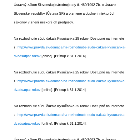
Ústavný zákon Slovenskej národnej rady č. 460/1992 Zb. o Ústave
Slovenskej republiky (Ústava SR) a o zmene a doplnení niektorých
zákonov v znení neskorších predpisov.
Na rozhodnutie súdu čakala Kysučanka 25 rokov. Dostupné na Internete
z:
http://www.pravda.sk/domace/na-rozhodnutie-sudu-cakala-kysucanka-
dvadsatpat-rokov
[online]. [Prístup k 31.1.2014].
Na rozhodnutie súdu čakala Kysučanka 25 rokov. Dostupné na Internete
z:
http://www.pravda.sk/domace/na-rozhodnutie-sudu-cakala-kysucanka-
dvadsatpat-rokov
[online]. [Prístup k 31.1.2014].
Na rozhodnutie súdu čakala Kysučanka 25 rokov. Dostupné na Internete
z:
http://www.pravda.sk/domace/na-rozhodnutie-sudu-cakala-kysucanka-
dvadsatpat-rokov
[online]. [Prístup k 31.1.2014].
Ústavný zákon Slovenskej národnej rady č. 460/1992 Zb. o Ústave