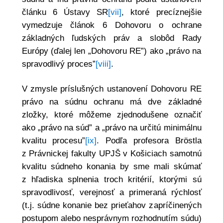
článku 6 Ústavy SR
[vii]
, ktoré precíznejšie
vymedzuje článok 6 Dohovoru o ochrane
základných ľudských práv a slobôd Rady
Európy (ďalej len „Dohovoru RE”) ako „právo na
spravodlivý proces”
[viii]
.
V zmysle príslušných ustanovení Dohovoru RE
právo na súdnu ochranu má dve základné
zložky, ktoré môžeme zjednodušene označiť
ako „právo na súd” a „právo na určitú minimálnu
kvalitu procesu”
[ix]
. Podľa profesora Bröstla
z Právnickej fakulty UPJŠ v Košiciach samotnú
kvalitu súdneho konania by sme mali skúmať
z hľadiska splnenia troch kritérií, ktorými sú
spravodlivosť, verejnosť a primeraná rýchlosť
(t.j. súdne konanie bez prieťahov zapríčinených
postupom alebo nesprávnym rozhodnutím súdu)