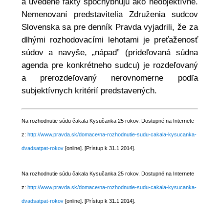
a uvedené fakty spochybňujú ako neobjektívne.
Nemenovaní predstavitelia Združenia sudcov
Slovenska sa pre denník Pravda vyjadrili, že za
dlhými rozhodovacími lehotami je preťaženosť
súdov a navyše, „nápad” (prideľovaná súdna
agenda pre konkrétneho sudcu) je rozdeľovaný
a prerozdeľovaný nerovnomerne podľa
subjektívnych kritérií predstavených.
Na rozhodnutie súdu čakala Kysučanka 25 rokov. Dostupné na Internete
z:
http://www.pravda.sk/domace/na-rozhodnutie-sudu-cakala-kysucanka-
dvadsatpat-rokov
[online]. [Prístup k 31.1.2014].
Na rozhodnutie súdu čakala Kysučanka 25 rokov. Dostupné na Internete
z:
http://www.pravda.sk/domace/na-rozhodnutie-sudu-cakala-kysucanka-
dvadsatpat-rokov
[online]. [Prístup k 31.1.2014].