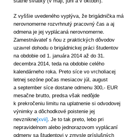
štátne sviatky (v máji, júni a v októbri).
Z vyššie uvedeného vyplýva, že brigádnička má
nerovnomerne rozvrhnutý pracovný čas a aj
odmena je jej vyplácaná nerovnomerne.
Zamestnávateľ s ňou z praktických dôvodov
uzavrel dohodu o brigádnickej práci študentov
na obdobie od 1. januára 2014 až do 31.
decembra 2014, teda na obdobie celého
kalendárneho roka. Preto síce vo vrcholiacej
letnej sezóne počas mesiacov júl, august
a september síce dostane odmenu 300,- EUR
mesačne brutto, predsa však nedôjde
k prekročeniu limitu na uplatnenie si odvodovej
výnimky a dôchodkové poistenie jej
nevznikne
[xvii]
. Je to tak preto, lebo pri
nepravidelnom alebo jednorazovom vyplácaní
odmeny sa študentovi v zmysle príslušných