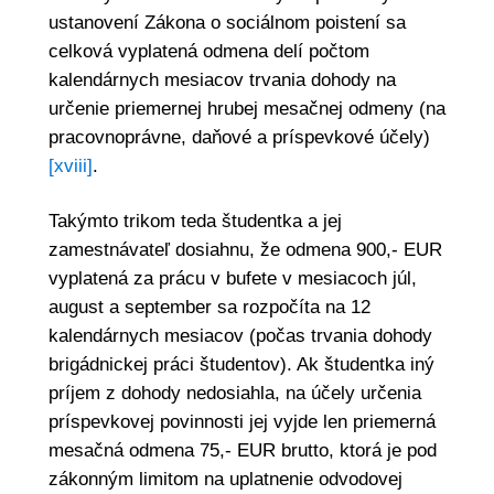
ustanovení Zákona o sociálnom poistení sa
celková vyplatená odmena delí počtom
kalendárnych mesiacov trvania dohody na
určenie priemernej hrubej mesačnej odmeny (na
pracovnoprávne, daňové a príspevkové účely)
[xviii]
.
Takýmto trikom teda študentka a jej
zamestnávateľ dosiahnu, že odmena 900,- EUR
vyplatená za prácu v bufete v mesiacoch júl,
august a september sa rozpočíta na 12
kalendárnych mesiacov (počas trvania dohody
brigádnickej práci študentov). Ak študentka iný
príjem z dohody nedosiahla, na účely určenia
príspevkovej povinnosti jej vyjde len priemerná
mesačná odmena 75,- EUR brutto, ktorá je pod
zákonným limitom na uplatnenie odvodovej