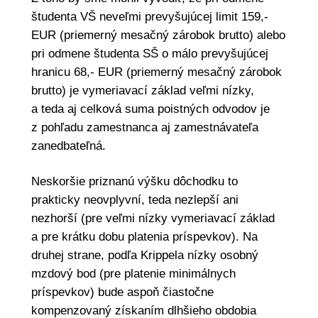
študenta VŠ neveľmi prevyšujúcej limit 159,-
EUR (priemerný mesačný zárobok brutto) alebo
pri odmene študenta SŠ o málo prevyšujúcej
hranicu 68,- EUR (priemerný mesačný zárobok
brutto) je vymeriavací základ veľmi nízky,
a teda aj celková suma poistných odvodov je
z pohľadu zamestnanca aj zamestnávateľa
zanedbateľná.
Neskoršie priznanú výšku dôchodku to
prakticky neovplyvní, teda nezlepší ani
nezhorší (pre veľmi nízky vymeriavací základ
a pre krátku dobu platenia príspevkov). Na
druhej strane, podľa Krippela nízky osobný
mzdový bod (pre platenie minimálnych
príspevkov) bude aspoň čiastočne
kompenzovaný získaním dlhšieho obdobia