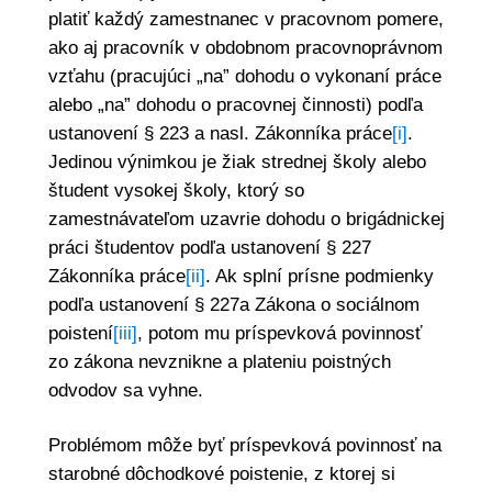
platiť každý zamestnanec v pracovnom pomere,
ako aj pracovník v obdobnom pracovnoprávnom
vzťahu (pracujúci „na” dohodu o vykonaní práce
alebo „na” dohodu o pracovnej činnosti) podľa
ustanovení § 223 a nasl. Zákonníka práce
[i]
.
Jedinou výnimkou je žiak strednej školy alebo
študent vysokej školy, ktorý so
zamestnávateľom uzavrie dohodu o brigádnickej
práci študentov podľa ustanovení § 227
Zákonníka práce
[ii]
. Ak splní prísne podmienky
podľa ustanovení § 227a Zákona o sociálnom
poistení
[iii]
, potom mu príspevková povinnosť
zo zákona nevznikne a plateniu poistných
odvodov sa vyhne.
Problémom môže byť príspevková povinnosť na
starobné dôchodkové poistenie, z ktorej si