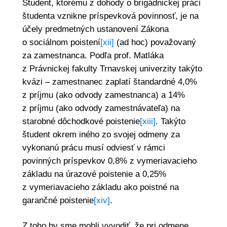
Študent, ktorému z dohody o brigádnickej práci
študenta vznikne príspevková povinnosť, je na
účely predmetných ustanovení Zákona
o sociálnom poistení
[xii]
(ad hoc) považovaný
za zamestnanca. Podľa prof. Matláka
z Právnickej fakulty Trnavskej univerzity takýto
kvázi – zamestnanec zaplatí štandardné 4,0%
z príjmu (ako odvody zamestnanca) a 14%
z príjmu (ako odvody zamestnávateľa) na
starobné dôchodkové poistenie
[xiii]
. Takýto
študent okrem iného zo svojej odmeny za
vykonanú prácu musí odviesť v rámci
povinných príspevkov 0,8% z vymeriavacieho
základu na úrazové poistenie a 0,25%
z vymeriavacieho základu ako poistné na
garančné poistenie
[xiv]
.
Z toho by sme mohli vyvodiť, že pri odmene