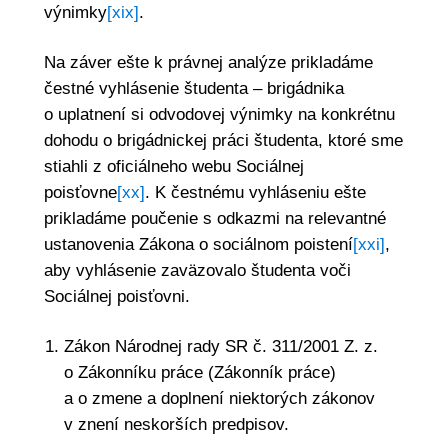
výnimky
[xix]
.
Na záver ešte k právnej analýze prikladáme
čestné vyhlásenie študenta – brigádnika
o uplatnení si odvodovej výnimky na konkrétnu
dohodu o brigádnickej práci študenta, ktoré sme
stiahli z oficiálneho webu Sociálnej
poisťovne
[xx]
. K čestnému vyhláseniu ešte
prikladáme poučenie s odkazmi na relevantné
ustanovenia Zákona o sociálnom poistení
[xxi]
,
aby vyhlásenie zaväzovalo študenta voči
Sociálnej poisťovni.
Zákon Národnej rady SR č. 311/2001 Z. z.
o Zákonníku práce (Zákonník práce)
a o zmene a doplnení niektorých zákonov
v znení neskorších predpisov.