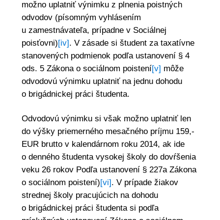
možno uplatniť výnimku z plnenia poistných
odvodov (písomným vyhlásením
u zamestnávateľa, prípadne v Sociálnej
poisťovni)
[iv]
. V zásade si študent za taxatívne
stanovených podmienok podľa ustanovení § 4
ods. 5 Zákona o sociálnom poistení
[v]
môže
odvodovú výnimku uplatniť na jednu dohodu
o brigádnickej práci študenta.
Odvodovú výnimku si však možno uplatniť len
do výšky priemerného mesačného príjmu 159,-
EUR brutto v kalendárnom roku 2014, ak ide
o denného študenta vysokej školy do dovŕšenia
veku 26 rokov Podľa ustanovení § 227a Zákona
o sociálnom poistení)
[vi]
. V prípade žiakov
strednej školy pracujúcich na dohodu
o brigádnickej práci študenta si podľa