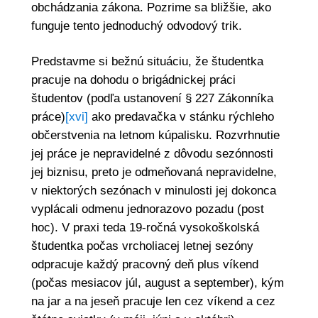
obchádzania zákona. Pozrime sa bližšie, ako
funguje tento jednoduchý odvodový trik.
Predstavme si bežnú situáciu, že študentka
pracuje na dohodu o brigádnickej práci
študentov (podľa ustanovení § 227 Zákonníka
práce)
[xvi]
ako predavačka v stánku rýchleho
občerstvenia na letnom kúpalisku. Rozvrhnutie
jej práce je nepravidelné z dôvodu sezónnosti
jej biznisu, preto je odmeňovaná nepravidelne,
v niektorých sezónach v minulosti jej dokonca
vyplácali odmenu jednorazovo pozadu (post
hoc). V praxi teda 19-ročná vysokoškolská
študentka počas vrcholiacej letnej sezóny
odpracuje každý pracovný deň plus víkend
(počas mesiacov júl, august a september), kým
na jar a na jeseň pracuje len cez víkend a cez