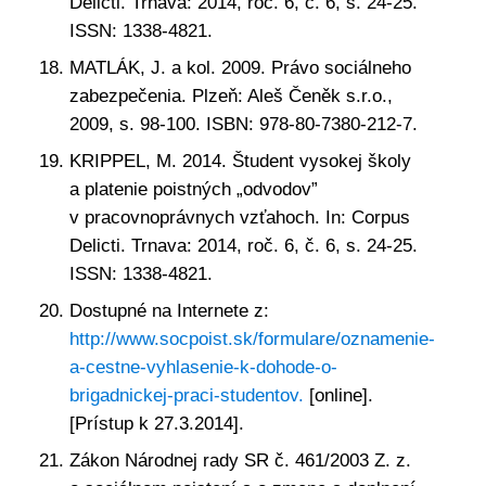
Delicti. Trnava: 2014, roč. 6, č. 6, s. 24-25.
ISSN: 1338-4821.
MATLÁK, J. a kol. 2009. Právo sociálneho
zabezpečenia. Plzeň: Aleš Čeněk s.r.o.,
2009, s. 98-100. ISBN: 978-80-7380-212-7.
KRIPPEL, M. 2014. Študent vysokej školy
a platenie poistných „odvodov”
v pracovnoprávnych vzťahoch. In: Corpus
Delicti. Trnava: 2014, roč. 6, č. 6, s. 24-25.
ISSN: 1338-4821.
Dostupné na Internete z:
http://www.socpoist.sk/formulare/oznamenie-
a-cestne-vyhlasenie-k-dohode-o-
brigadnickej-praci-studentov.
[online].
[Prístup k 27.3.2014].
Zákon Národnej rady SR č. 461/2003 Z. z.