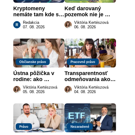
Kryptomeny 
Keď darovaný 
nemáte tam kde si 
pozemok nie je 
myslíte: Viete, kde 
„hotová vec“: kedy 
Redakcia
Viktória Kertészová
sa naozaj 
môže darca žiadať 
07. 08. 2026
06. 08. 2026
nachádzajú?
dar späť
Občianske právo
Pracovné právo
Ústna pôžička v 
Transparentnosť 
rodine: ako 
odmeňovania ako 
vymôcť peniaze, 
právna povinnosť: 
Viktória Kertészová
Viktória Kertészová
keď na papieri nie 
revolúcia na 
05. 08. 2026
04. 08. 2026
je takmer nič
slovenskom trhu 
práce
Právo
Nezaradené