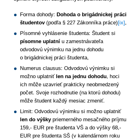
Forma dohody:
Dohoda o brigádnickej práci
študentov
(podľa § 227 Zákonníka práce)
[ix]
,
Písomné vyhlásenie študenta: Študent si
písomne uplatní
u zamestnávateľa
odvodovú výnimku na jednu dohodu
o brigádnickej práci študenta,
Numerus clausus: Odvodovú výnimku si
možno uplatniť
len na jednu dohodu
, hoci
ich môže uzavrieť prakticky neobmedzený
počet. Svoje rozhodnutie (na ktorú dohodu)
môže študent každý mesiac zmeniť.
Limit: Odvodovú výnimku si možno uplatniť
len do výšky
priemerného mesačného príjmu
159,- EUR pre študenta VŠ a do výšky 68,-
EUR pre študenta SŠ (v kalendárnom roku