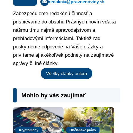
redakcia@pravnenoviny.sk
Zabezpečujeme redakčnú činnosť a
prispievame do obsahu Právnych novín vďaka
nášmu tímu najmä spravodajstvom a
prehľadovými informáciami. Taktiež radi
poskytneme odpovede na Vaše otázky a
privítame aj akékoľvek podnety na zaujímavé
správy či iné články.
Všetky články autora
Mohlo by vás zaujímať
Kryptomeny
Občianske právo