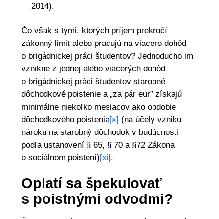
2014).
Čo však s tými, ktorých príjem prekročí
zákonný limit alebo pracujú na viacero dohôd
o brigádnickej práci študentov? Jednoducho im
vznikne z jednej alebo viacerých dohôd
o brigádnickej práci študentov starobné
dôchodkové poistenie a „za pár eur” získajú
minimálne niekoľko mesiacov ako obdobie
dôchodkového poistenia
[x]
(na účely vzniku
nároku na starobný dôchodok v budúcnosti
podľa ustanovení § 65, § 70 a §72 Zákona
o sociálnom poistení)
[xi]
.
Oplatí sa špekulovať
s poistnými odvodmi?