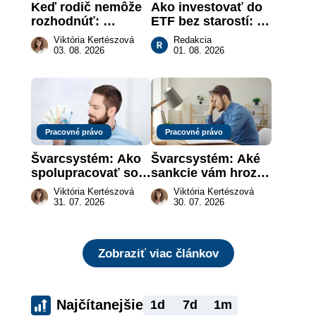
Keď rodič nemôže 
Ako investovať do 
rozhodnúť: 
ETF bez starostí: 
nahradenie prejavu 
Investičné plány, 
Viktória Kertészová
Redakcia
vôle súdom v 
ktoré urobia prácu 
03. 08. 2026
01. 08. 2026
záujme dieťaťa
za vás
Pracovné právo
Pracovné právo
Švarcsystém: Ako 
Švarcsystém: Aké 
spolupracovať so 
sankcie vám hrozia 
živnostníkom 
a prečo nestačí 
Viktória Kertészová
Viktória Kertészová
legálne a bez 
zaplatiť pokutu?
31. 07. 2026
30. 07. 2026
rizika?
Zobraziť viac článkov
Najčítanejšie
1d
7d
1m