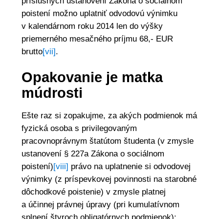
príslušných ustanovení Zákona o sociálnom
poistení možno uplatniť odvodovú výnimku
v kalendárnom roku 2014 len do výšky
priemerného mesačného príjmu 68,- EUR
brutto
[vii]
.
Opakovanie je matka
múdrosti
Ešte raz si zopakujme, za akých podmienok má
fyzická osoba s privilegovaným
pracovnoprávnym štatútom študenta (v zmysle
ustanovení § 227a Zákona o sociálnom
poistení)
[viii]
právo na uplatnenie si odvodovej
výnimky (z príspevkovej povinnosti na starobné
dôchodkové poistenie) v zmysle platnej
a účinnej právnej úpravy (pri kumulatívnom
splnení štyroch obligatórnych podmienok):