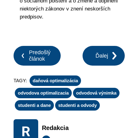
o sociálnom poistení a o zmene a doplnení
niektorých zákonov v znení neskorších
predpisov.
Predošlý
Ďalej
článok
TAGY:
daňová optimalizácia
odvodova optimalizacia
odvodová výnimka
studenti a dane
studenti a odvody
Redakcia