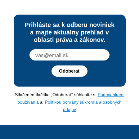
Prihláste sa k odberu noviniek
a majte aktuálny prehľad v
oblasti práva a zákonov.
Odoberať
Stlačením tlačítka „Odoberať“ súhlasíte s
Podmienkami
používania
a
Politikou ochrany súkromia a osobných
údajov