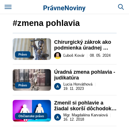
#zmena pohlavia
Chirurgický zákrok ako 
podmienka úradnej 
zmeny pohlavia 
Právo
Ľuboš Kovár
|
08. 05. 2024
neobstál pred Ústavným 
súdom
Úradná zmena pohlavia - 
judikatúra
Lucia Horváthová
|
Právo
19. 11. 2023
Zmenil si pohlavie a 
žiadal skorší dôchodok 
patriaci ženám
Mgr. Magdaléna Karvaiová
|
Občianske právo
16. 12. 2018