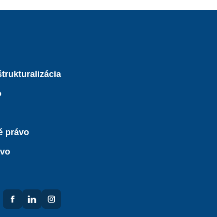
trukturalizácia
o
é právo
ávo