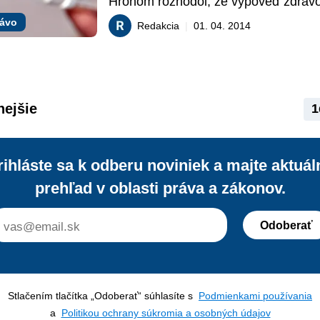
Hronom rozhodol, že výpoveď zdravot
asistentkám. Reakcia neštátnych 
Denisy Wagnerovej je neplatná. Z toh
rávo
Redakcia
|
01. 04. 2014
zamestnávateľov nenechala na seba d
pomer pani Wagnerovej vo všeobecne
v Žiari nad Hronom naďalej trvá. Súd
nariadil prevádzkovateľovi žiarskej n
aby zaplatil trovy súdneho konania a
uhradil mzdu od neplatného ukončeni
nejšie
1
pracovného pomeru doteraz. Prvostu
rozhodnutie zatiaľ nie je právoplatné a
pravdepodobné, že žalovaný sa odvo
rihláste sa k odberu noviniek a majte aktuál
prehľad v oblasti práva a zákonov.
Odoberať
Stlačením tlačítka „Odoberať“ súhlasíte s
Podmienkami používania
a
Politikou ochrany súkromia a osobných údajov