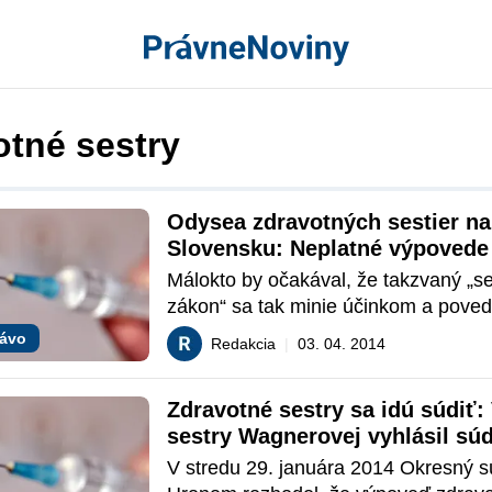
otné sestry
Odysea zdravotných sestier na 
Slovensku: Neplatné výpovede v
nemocnici?
Málokto by očakával, že takzvaný „se
zákon“ sa tak minie účinkom a povedi
k početným prešľapom zamestnávateľ
rávo
Redakcia
|
03. 04. 2014
zdravotníckym zamestnancom. Zákon
62/2012 Z. z. totiž v snahe zlepšiť hm
Zdravotné sestry sa idú súdiť:
zabezpečenie zdravotníckych zamest
sestry Wagnerovej vyhlásil súd
Slovensku zdravotníckym zariadenia
neplatnú
jednoducho nariadil skokovito zvýšiť 
V stredu 29. januára 2014 Okresný sú
všetkým zdravotným sestrám a pôro