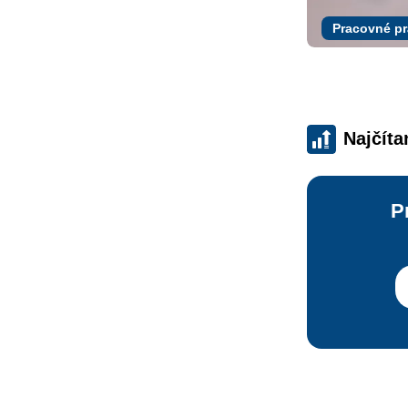
Pracovné p
Najčíta
P