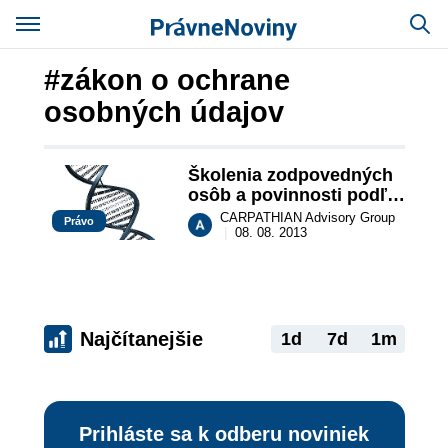
#zákon o ochrane
osobných údajov
Školenia zodpovedných 
osôb a povinnosti podľa 
nového zákona o 
CARPATHIAN Advisory Group
Právo
ochrane osobných 
|
08. 08. 2013
údajov
Najčítanejšie
1d
7d
1m
Prihláste sa k odberu noviniek