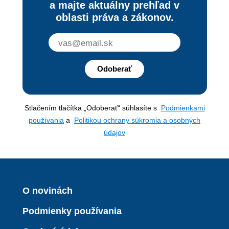
a majte aktuálny prehľad v
oblasti práva a zákonov.
Odoberať
Stlačením tlačítka „Odoberať“ súhlasíte s
Podmienkami
používania
a
Politikou ochrany súkromia a osobných
údajov
O novinách
Podmienky používania