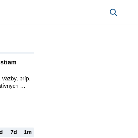
stiam 
väzby, príp. 
tívnych 
amietol, 
a manželka 
y zloženia 
radzujúceho 
čala od 
o pôžičke. 
d
7d
1m
ntoval, že 