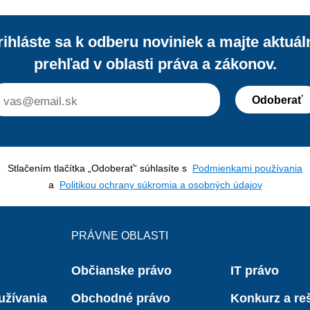
nepovažoval za preukázanú legalitu 
predmetných peňažných prostriedkov.
rihláste sa k odberu noviniek a majte aktuál
v prípade k porušeniu základných prá
prehľad v oblasti práva a zákonov.
sťažovateľa?
Odoberať
Stlačením tlačítka „Odoberať“ súhlasíte s
Podmienkami používania
a
Politikou ochrany súkromia a osobných údajov
PRÁVNE OBLASTI
Občianske právo
IT právo
užívania
Obchodné právo
Konkurz a reš