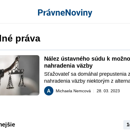
dné práva
Nález ústavného súdu k možno
nahradenia väzby
Sťažovateľ sa domáhal prepustenia z 
nahradenia väzby niektorým z alterna
inštitútov. Okresný súd jeho žiadosť z
Michaela Nemcová
|
28. 03. 2023
rovnako aj krajský súd. Sťažovateľov
ponúkla finančné prostriedky pre účel
peňažnej záruky ako prostriedku nah
sťažovateľovu väzbu, financie si poži
matky sťažovateľa na základe zmluvy 
nejšie
1
Okresný súd v tejto súvislosti argume