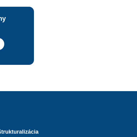
pôvodu 
 Došlo 
ny
v 
trukturalizácia