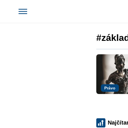
#zákla
Právo
Najčíta