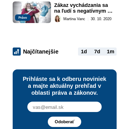
Zákaz vychádzania sa 
na ľudí s negatívnym 
testom nebude 
Právo
Martina Vanc
|
30. 10. 2020
vzťahovať
Najčítanejšie
1d
7d
1m
Prihláste sa k odberu noviniek
a majte aktuálny prehľad v
oblasti práva a zákonov.
Odoberať