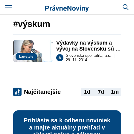
#výskum
Výdavky na výskum a 
vývoj na Slovensku sú 
pod priemerom EÚ
Slovenská sporiteľňa, a.s.
|
Lawstyle
29. 11. 2014
Najčítanejšie
1d
7d
1m
Prihláste sa k odberu noviniek
a majte aktuálny prehľad v