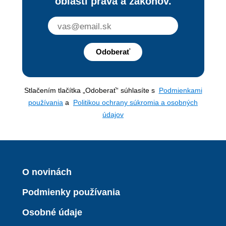
oblasti práva a zákonov.
Odoberať
Stlačením tlačítka „Odoberať“ súhlasíte s
Podmienkami
používania
a
Politikou ochrany súkromia a osobných
údajov
O novinách
Podmienky používania
Osobné údaje