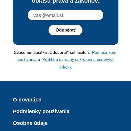
oblasti práva a zákonov.
Odoberať
Stlačením tlačítka „Odoberať“ súhlasíte s
Podmienkami
používania
a
Politikou ochrany súkromia a osobných
údajov
O novinách
Podmienky používania
Osobné údaje