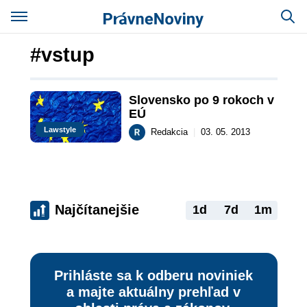
#vstup
Slovensko po 9 rokoch v 
EÚ
Lawstyle
Redakcia
|
03. 05. 2013
Najčítanejšie
1d
7d
1m
Prihláste sa k odberu noviniek
a majte aktuálny prehľad v