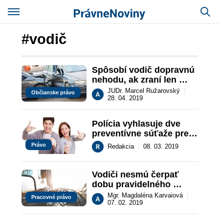
#vodič
Spôsobí vodič dopravnú 
nehodu, ak zraní len 
sám seba?
JUDr. Marcel Ružarovský
|
Občianske právo
28. 04. 2019
Polícia vyhlasuje dve 
preventívne súťaže pre 
základné a stredné 
Právo
Redakcia
|
08. 03. 2019
školy, v hre sú aj 
vodičáky
Vodiči nesmú čerpať 
dobu pravidelného 
týždenného odpočinku v 
Mgr. Magdaléna Karvaiová
|
Pracovné právo
aute – inak hrozia 
07. 02. 2019
sankcie