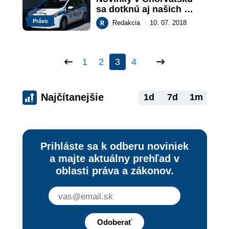
sa dotknú aj našich 
občanov
Právo
Redakcia
|
10. 07. 2018
1
2
3
4
Najčítanejšie
1d
7d
1m
Prihláste sa k odberu noviniek
a majte aktuálny prehľad v
oblasti práva a zákonov.
Odoberať