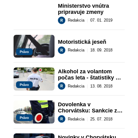
Ministerstvo vnútra 
pripravuje zmeny
Redakcia
|
07. 01. 2019
Motoristická jeseň
Redakcia
|
18. 09. 2018
Právo
Alkohol za volantom 
počas leta - štatistiky 
PPZ
Právo
Redakcia
|
13. 08. 2018
Dovolenka v 
Chorvátsku: Sankcie za 
dopravné priestupky
Právo
Redakcia
|
25. 07. 2018
Novinky v Chorvátsku 