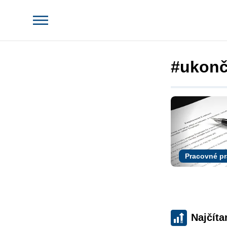
#ukonč
Pracovné p
Najčíta