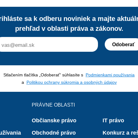
rihláste sa k odberu noviniek a majte aktuál
prehľad v oblasti práva a zákonov.
Odoberať
Stlačením tlačítka „Odoberať“ súhlasíte s
Podmienkami používania
a
Politikou ochrany súkromia a osobných údajov
PRÁVNE OBLASTI
Občianske právo
IT právo
užívania
Obchodné právo
Konkurz a reš