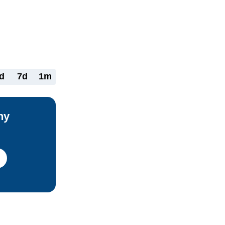
uje inštitút 
iadenia 
vej 
d
7d
1m
ny