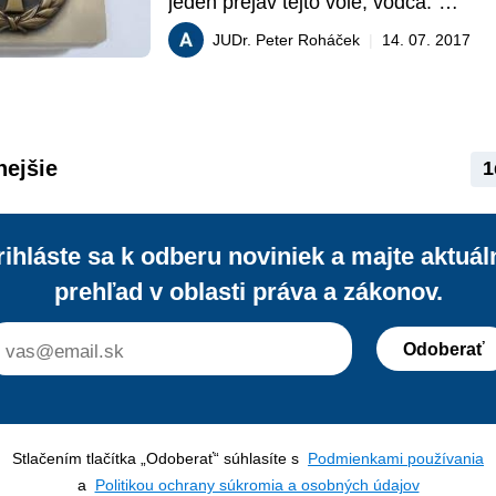
jeden prejav tejto vôle, vodca.“

V nasledujúcom príspevku autor analyz
JUDr. Peter Roháček
|
14. 07. 2017
vodcovstva ako monokratickej formy r
totalitného štátu v podmienkach vojno
Slovenskej republiky.
nejšie
1
rihláste sa k odberu noviniek a majte aktuál
prehľad v oblasti práva a zákonov.
Odoberať
Stlačením tlačítka „Odoberať“ súhlasíte s
Podmienkami používania
a
Politikou ochrany súkromia a osobných údajov