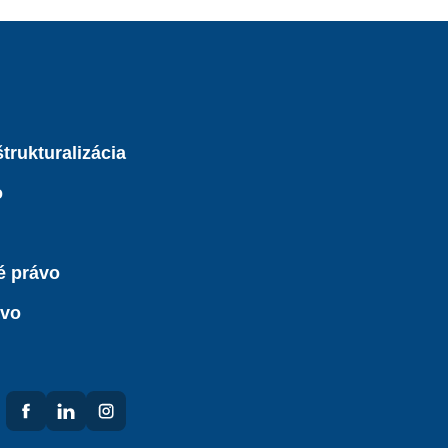
trukturalizácia
o
é právo
ávo