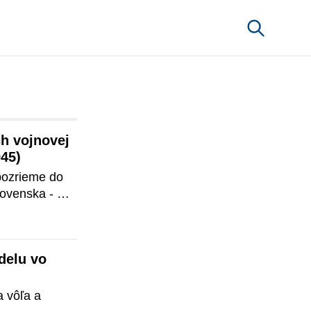
 vojnovej 
945)
pozrieme do 
ovenska - 
adania 
ej republiky 
elu vo 
 vôľa a 