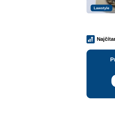
Lawstyle
Najčíta
P