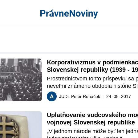
Korporativizmus v podmienkach
Slovenskej republiky (1939 - 1
Prostredníctvom tohto príspevku sa 
neveľmi známeho obdobia histórie Sl
snáh o budovanie stavovského uspori
JUDr. Peter Roháček
|
24. 08. 2017
spoločnosti počas existencie Slovensk
v rokoch 1939 - 1945.
Uplatňovanie vodcovského mod
vojnovej Slovenskej republike
„V jednom národe môže byť len jedna