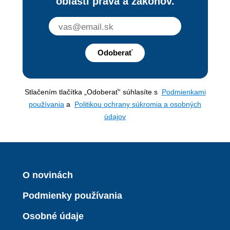
oblasti práva a zákonov.
Odoberať
Stlačením tlačítka „Odoberať“ súhlasíte s
Podmienkami
používania
a
Politikou ochrany súkromia a osobných
údajov
O novinách
Podmienky používania
Osobné údaje