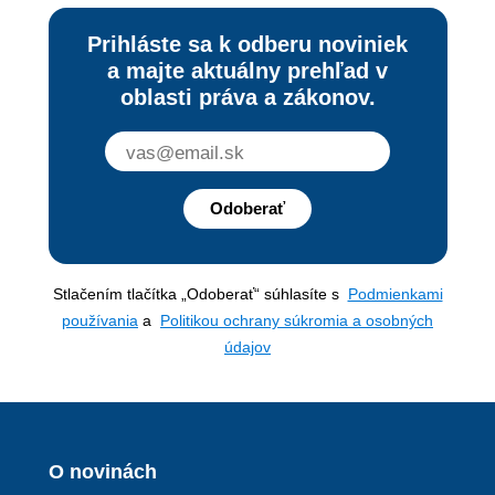
Prihláste sa k odberu noviniek
a majte aktuálny prehľad v
oblasti práva a zákonov.
Odoberať
Stlačením tlačítka „Odoberať“ súhlasíte s
Podmienkami
používania
a
Politikou ochrany súkromia a osobných
údajov
O novinách