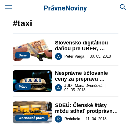
#taxi
Slovensko digitálnou 
daňou pre UBER, 
Booking, Taxify a iných 
Dane
Peter Varga
|
30. 05. 2018
spáchalo ťažký hriech
Nesprávne účtovanie 
ceny za prepravu 
taxíkom?
JUDr. Mária Dvončová
|
Právo
02. 05. 2018
SDEÚ: Členské štáty 
môžu stíhať protiprávne 
praktiky UBERu
Obchodné právo
Redakcia
|
11. 04. 2018