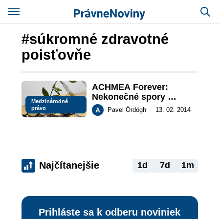
#súkromné zdravotné
poisťovňe
ACHMEA Forever: 
Nekonečné spory 
Medzinárodné
premiéra Fica so 
právo
Pavel Ördögh
|
13. 02. 2014
zahraničnými investormi
Najčítanejšie
1d
7d
1m
Prihláste sa k odberu noviniek