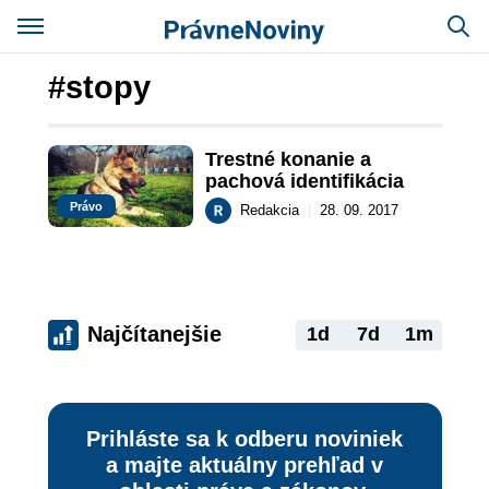
#stopy
Trestné konanie a 
pachová identifikácia
Právo
Redakcia
|
28. 09. 2017
Najčítanejšie
1d
7d
1m
Prihláste sa k odberu noviniek
a majte aktuálny prehľad v