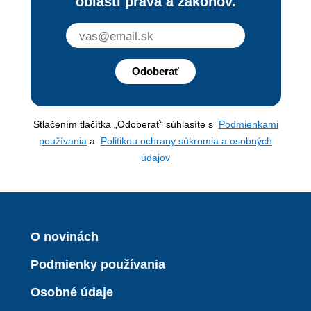
oblasti práva a zákonov.
Odoberať
Stlačením tlačítka „Odoberať“ súhlasíte s
Podmienkami
používania
a
Politikou ochrany súkromia a osobných
údajov
O novinách
Podmienky používania
Osobné údaje