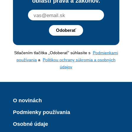
oblasti práva a zákonov.
Odoberať
Stlačením tlačítka „Odoberať“ súhlasíte s
Podmienkami
používania
a
Politikou ochrany súkromia a osobných
údajov
O novinách
Podmienky používania
Osobné údaje