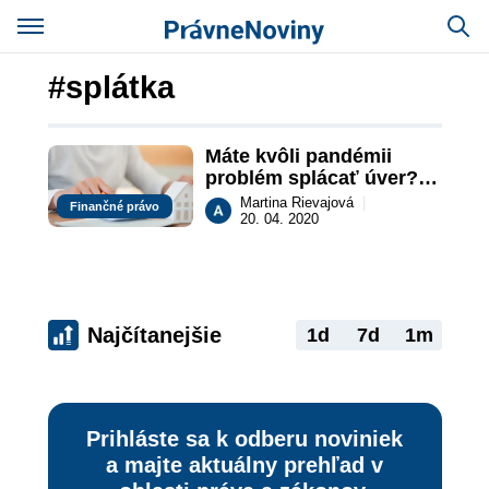
#splátka
Máte kvôli pandémii 
problém splácať úver? 
Môžete si ho odložiť až 
Martina Rievajová
|
Finančné právo
na 9 mesiacov
20. 04. 2020
Najčítanejšie
1d
7d
1m
Prihláste sa k odberu noviniek
a majte aktuálny prehľad v