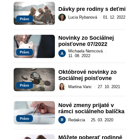
Dávky pre rodiny s deťmi
Lucia Rybanová
|
01. 12. 2022
Právo
Novinky zo Sociálnej 
poisťovne 07/2022
Michaela Nemcová
|
Právo
11. 08. 2022
Októbrové novinky zo 
Sociálnej poisťovne
Právo
Martina Vanc
|
27. 10. 2021
Nové zmeny prijaté v 
rámci sociálneho balíčka
Právo
Redakcia
|
25. 03. 2020
Môžete poberať rodinné 