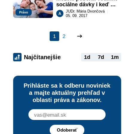
sociálne dávky i keď 
žijete v zahraničí?
JUDr. Mária Dvončová
|
Právo
05. 09. 2017
1
2
Najčítanejšie
1d
7d
1m
Prihláste sa k odberu noviniek
a majte aktuálny prehľad v
oblasti práva a zákonov.
Odoberať