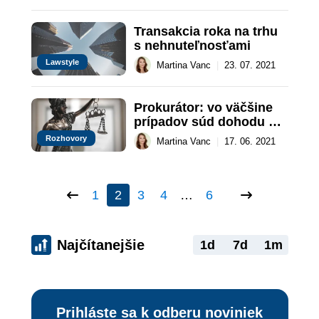
Transakcia roka na trhu 
s nehnuteľnosťami
Lawstyle
Martina Vanc
|
23. 07. 2021
Prokurátor: vo väčšine 
prípadov súd dohodu o 
vine a treste schváli
Rozhovory
Martina Vanc
|
17. 06. 2021
1
2
3
4
…
6
Najčítanejšie
1d
7d
1m
Prihláste sa k odberu noviniek