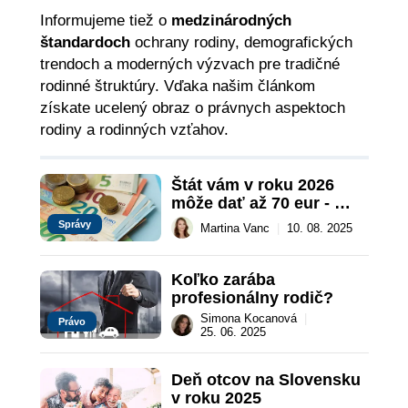
Informujeme tiež o
medzinárodných
štandardoch
ochrany rodiny, demografických
trendoch a moderných výzvach pre tradičné
rodinné štruktúry. Vďaka našim článkom
získate ucelený obraz o právnych aspektoch
rodiny a rodinných vzťahov.
Štát vám v roku 2026 
môže dať až 70 eur - 
zistite ako
Správy
Martina Vanc
|
10. 08. 2025
Koľko zarába 
profesionálny rodič?
Simona Kocanová
|
Právo
25. 06. 2025
Deň otcov na Slovensku 
v roku 2025