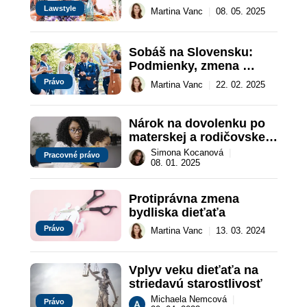
Lawstyle
Martina Vanc
|
08. 05. 2025
Sobáš na Slovensku: 
Podmienky, zmena 
priezviska a povinnosti 
Právo
Martina Vanc
|
22. 02. 2025
manželov
Nárok na dovolenku po 
materskej a rodičovskej 
dovolenke
Simona Kocanová
|
Pracovné právo
08. 01. 2025
Protiprávna zmena 
bydliska dieťaťa
Právo
Martina Vanc
|
13. 03. 2024
Vplyv veku dieťaťa na 
striedavú starostlivosť
Michaela Nemcová
|
Právo