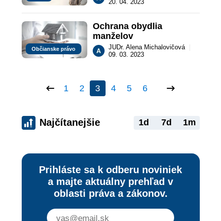
20. 04. 2023
Ochrana obydlia 
manželov
JUDr. Alena Michalovičová
|
Občianske právo
09. 03. 2023
1
2
3
4
5
6
Najčítanejšie
1d
7d
1m
Prihláste sa k odberu noviniek
a majte aktuálny prehľad v
oblasti práva a zákonov.