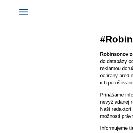
#Robin
Robinsonov 
do databázy o
reklamou doru
ochrany pred 
ich porušovani
Prinášame inf
nevyžiadanej 
Naši redaktori
možnosti právn
Informujeme t