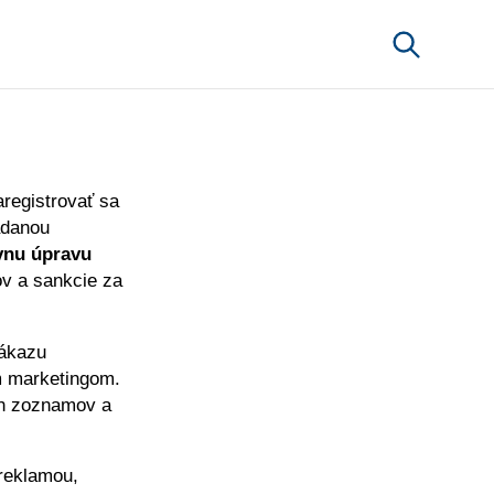
registrovať sa
adanou
vnu úpravu
v a sankcie za
zákazu
m marketingom.
h zoznamov a
reklamou,