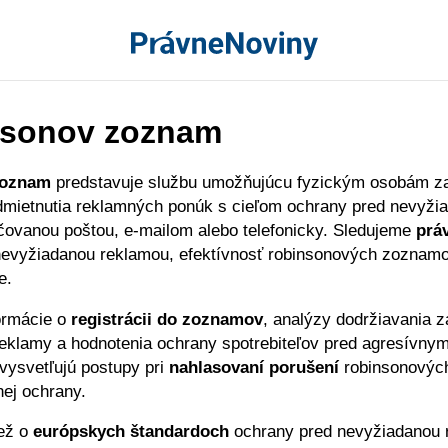
sonov zoznam
zoznam
predstavuje službu umožňujúcu fyzickým osobám za
dmietnutia reklamných ponúk s cieľom ochrany pred nevyži
čovanou poštou, e-mailom alebo telefonicky. Sledujeme
prá
nevyžiadanou reklamou, efektívnosť robinsonových zoznamo
e.
ormácie o
registrácii do zoznamov
, analýzy dodržiavania 
reklamy a hodnotenia ochrany spotrebiteľov pred agresívny
 vysvetľujú postupy pri
nahlasovaní porušení
robinsonovýc
ej ochrany.
iež o
európskych štandardoch
ochrany pred nevyžiadanou 