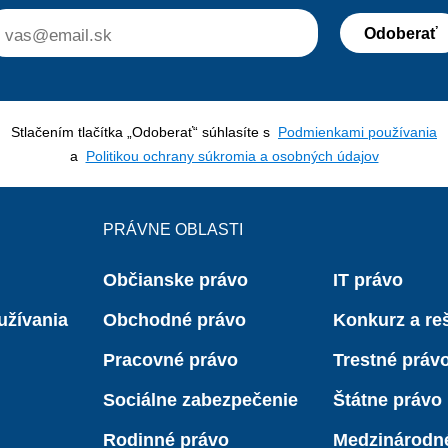
Odoberať
Stlačením tlačítka „Odoberať“ súhlasíte s
Podmienkami používania
a
Politikou ochrany súkromia a osobných údajov
PRÁVNE OBLASTI
Občianske právo
IT právo
užívania
Obchodné právo
Konkurz a reš
Pracovné právo
Trestné práv
Sociálne zabezpečenie
Štátne právo
Rodinné právo
Medzinárodn