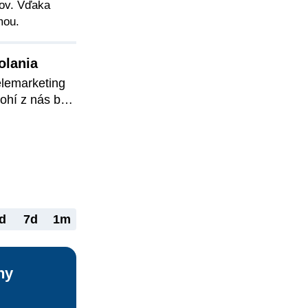
ľov. Vďaka
mou.
olania
lemarketing 
ohí z nás by 
ávali. 
nosť myslel 
káciách 
meho 
hlasu 
sonov 
d
7d
1m
ny