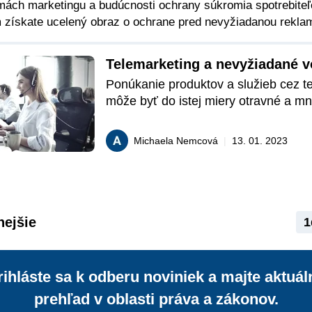
rmách marketingu a budúcnosti ochrany súkromia spotrebite
 získate ucelený obraz o ochrane pred nevyžiadanou rekla
Telemarketing a nevyžiadané v
Ponúkanie produktov a služieb cez te
môže byť do istej miery otravné a mn
tieto telefonáty najradšej vôbec nedost
Zákonodarca našťastie na túto skutoč
Michaela Nemcová
|
13. 01. 2023
a do zákona o elektronických komuni
zaviedol tzv. zákaz vykonávania pria
marketingu bez predchádzajúceho sú
potenciálneho zákazníka a tzv. Robin
zoznam.
nejšie
1
rihláste sa k odberu noviniek a majte aktuál
prehľad v oblasti práva a zákonov.