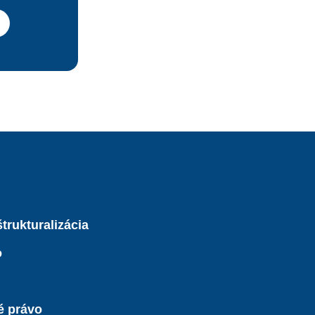
trukturalizácia
o
é právo