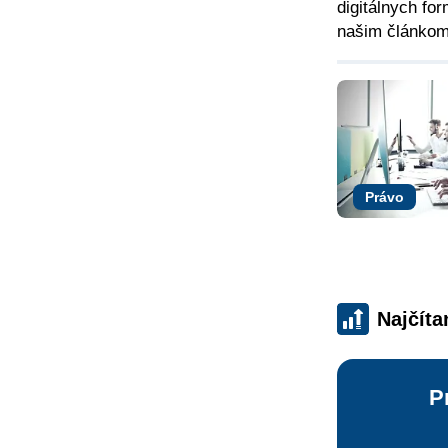
digitálnych fo
našim článkom
Právo
Najčíta
P