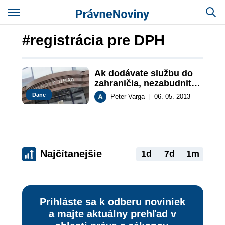
#registrácia pre DPH
Ak dodávate službu do 
zahraničia, nezabudnite 
na DPH
Dane
Peter Varga
|
06. 05. 2013
Najčítanejšie
1d
7d
1m
Prihláste sa k odberu noviniek
a majte aktuálny prehľad v