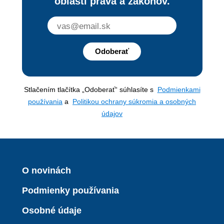
oblasti práva a zákonov.
Odoberať
Stlačením tlačítka „Odoberať“ súhlasíte s
Podmienkami
používania
a
Politikou ochrany súkromia a osobných
údajov
O novinách
Podmienky používania
Osobné údaje