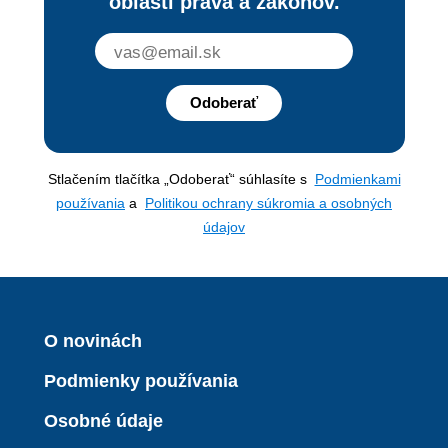
oblasti práva a zákonov.
Odoberať
Stlačením tlačítka „Odoberať“ súhlasíte s
Podmienkami
používania
a
Politikou ochrany súkromia a osobných
údajov
O novinách
Podmienky používania
Osobné údaje