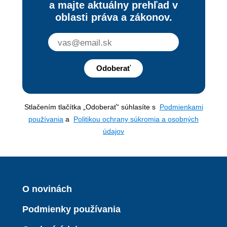
a majte aktuálny prehľad v
oblasti práva a zákonov.
Odoberať
Stlačením tlačítka „Odoberať“ súhlasíte s
Podmienkami
používania
a
Politikou ochrany súkromia a osobných
údajov
O novinách
Podmienky používania