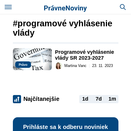
#programové vyhlásenie
vlády
Programové vyhlásenie 
vlády SR 2023-2027
Právo
Martina Vanc
|
23. 11. 2023
Najčítanejšie
1d
7d
1m
Prihláste sa k odberu noviniek