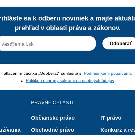
Rímsky dohovor, ktorý pri riešení kon
situácii používa pojem „prevádzkareň“
rihláste sa k odberu noviniek a majte aktuál
treba pod týmto pojmom rozumieť ná
prehľad v oblasti práva a zákonov.
objasňuje judikatúra SD EÚ.
Odoberať
Stlačením tlačítka „Odoberať“ súhlasíte s
Podmienkami používania
a
Politikou ochrany súkromia a osobných údajov
PRÁVNE OBLASTI
Občianske právo
IT právo
užívania
Obchodné právo
Konkurz a reš