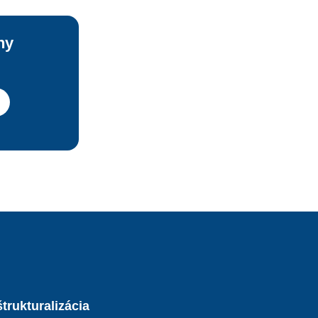
krétnych 
. To, čo 
ny
m však 
trukturalizácia