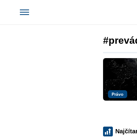
#prevá
Právo
Najčíta