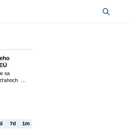
eho 
 EÚ
e sa 
zťahoch  
lement (v 
o osobitosť – 
rétny 
a 
 vzťahovať 
súkromného 
d
7d
1m
MPS je aj 