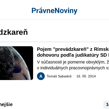
dzkareň
Pojem "prevádzkareň" z Rímsk
dohovoru podľa judikatúry SD
V súčasnosti je pomerne obvyklým, ž
v individuálnych pracovnoprávnych v
vyskytuje tzv. cudzí prvok – foreign e
Tomáš Sabadoš
|
16. 05. 2014
subjekte, objekte alebo obsahu) . Tát
cudzí prvok spôsobuje, že sa na konk
pracovnoprávny vzťah, ako aj na práv
a povinnosti z neho vyplývajúce budú
ustanovenia medzinárodného práva 
nejšie
1
(MPS). Jedným z takýchto prameňov 