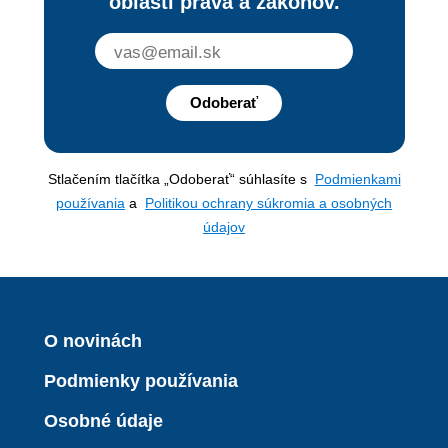
oblasti práva a zákonov.
Odoberať
Stlačením tlačítka „Odoberať“ súhlasíte s
Podmienkami
používania
a
Politikou ochrany súkromia a osobných
údajov
O novinách
Podmienky používania
Osobné údaje