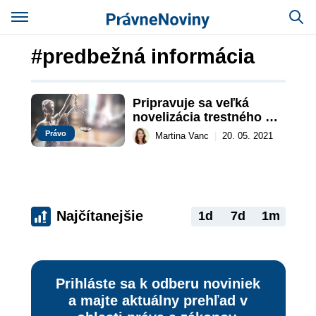
#predbežná informácia
Pripravuje sa veľká 
novelizácia trestného 
práva
Právo
Martina Vanc
|
20. 05. 2021
Najčítanejšie
1d
7d
1m
Prihláste sa k odberu noviniek
a majte aktuálny prehľad v