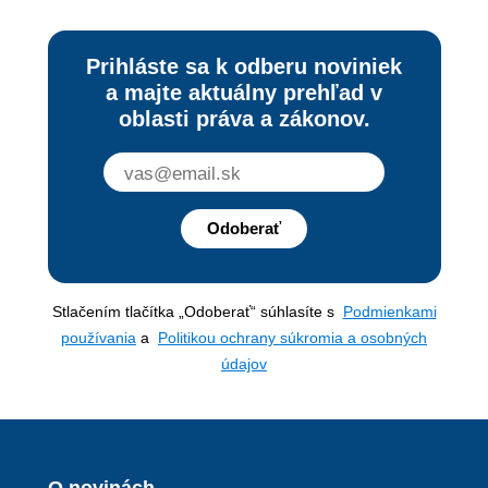
Prihláste sa k odberu noviniek
a majte aktuálny prehľad v
oblasti práva a zákonov.
Odoberať
Stlačením tlačítka „Odoberať“ súhlasíte s
Podmienkami
používania
a
Politikou ochrany súkromia a osobných
údajov