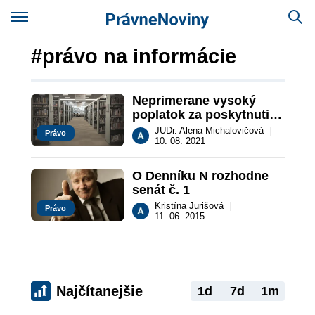
#právo na informácie
Neprimerane vysoký 
poplatok za poskytnutie 
informácií
JUDr. Alena Michalovičová
|
Právo
10. 08. 2021
O Denníku N rozhodne 
senát č. 1
Kristína Jurišová
|
Právo
11. 06. 2015
Najčítanejšie
1d
7d
1m