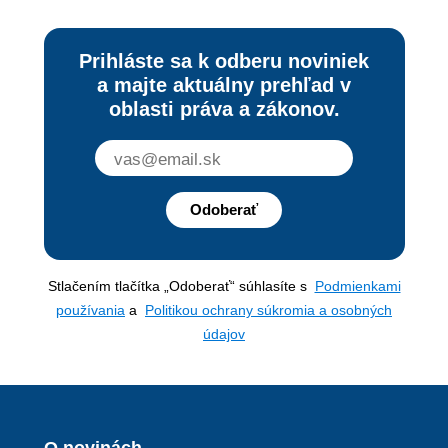
Prihláste sa k odberu noviniek
a majte aktuálny prehľad v
oblasti práva a zákonov.
Odoberať
Stlačením tlačítka „Odoberať“ súhlasíte s
Podmienkami
používania
a
Politikou ochrany súkromia a osobných
údajov