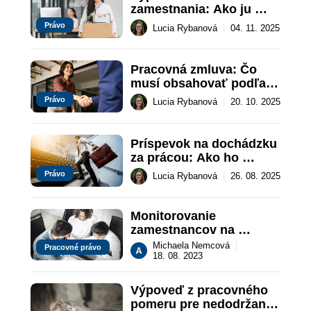
zamestnania: Ako ju 
správne napísať?
Právo
Lucia Rybanová
|
04. 11. 2025
Pracovná zmluva: Čo 
musí obsahovať podľa 
Zákonníka práce?
Právo
Lucia Rybanová
|
20. 10. 2025
Príspevok na dochádzku 
za prácou: Ako ho 
možno získať?
Právo
Lucia Rybanová
|
26. 08. 2025
Monitorovanie 
zamestnancov na 
pracovisku
Michaela Nemcová
|
Pracovné právo
18. 08. 2023
Výpoveď z pracovného 
pomeru pre nedodržanie 