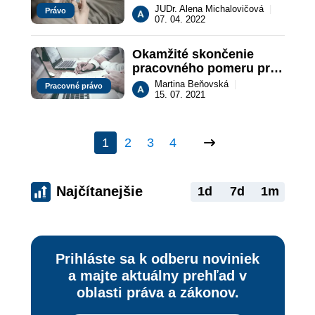
režimu PN-ky
JUDr. Alena Michalovičová
|
Právo
07. 04. 2022
Okamžité skončenie 
pracovného pomeru pre 
neplnenie pracovných 
Martina Beňovská
|
Pracovné právo
úloh 
15. 07. 2021
1
2
3
4
Najčítanejšie
1d
7d
1m
Prihláste sa k odberu noviniek
a majte aktuálny prehľad v
oblasti práva a zákonov.