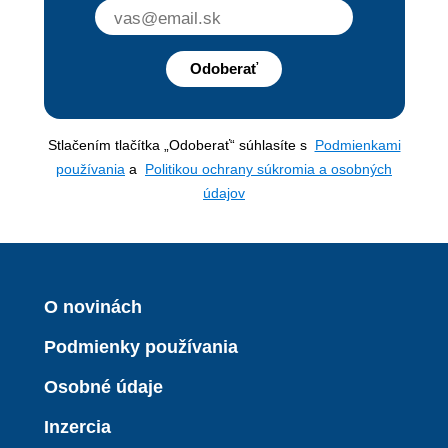
Odoberať
Stlačením tlačítka „Odoberať“ súhlasíte s
Podmienkami
používania
a
Politikou ochrany súkromia a osobných
údajov
O novinách
Podmienky používania
Osobné údaje
Inzercia