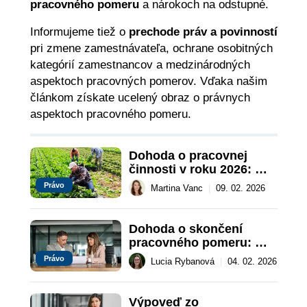
pracovného pomeru
a nárokoch na odstupné.
Informujeme tiež o
prechode práv a povinností
pri zmene zamestnávateľa, ochrane osobitných
kategórií zamestnancov a medzinárodných
aspektoch pracovných pomerov. Vďaka našim
článkom získate ucelený obraz o právnych
aspektoch pracovného pomeru.
Dohoda o pracovnej 
činnosti v roku 2026: 
Podmienky a pracovný 
Právo
Martina Vanc
|
09. 02. 2026
čas
Dohoda o skončení 
pracovného pomeru: 
Ako ju napísať?
Právo
Lucia Rybanová
|
04. 02. 2026
Výpoveď zo 