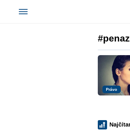
#penaz
Právo
Najčíta