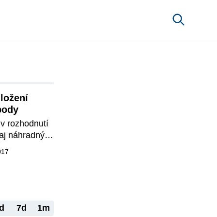
ložení 
body
v rozhodnutí 
aj náhradný 
iaľ 
017
stúpi výkon 
rozhodoval 
ložený 
ýkon 
rvaní 6 
d
7d
1m