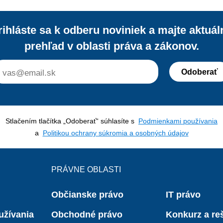
rihláste sa k odberu noviniek a majte aktuál
prehľad v oblasti práva a zákonov.
Odoberať
Stlačením tlačítka „Odoberať“ súhlasíte s
Podmienkami používania
a
Politikou ochrany súkromia a osobných údajov
PRÁVNE OBLASTI
Občianske právo
IT právo
užívania
Obchodné právo
Konkurz a reš