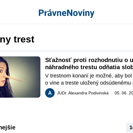
ny trest
Sťažnosť proti rozhodnutiu o u
náhradného trestu odňatia slo
V trestnom konaní je možné, aby bol 
o vine a treste uložený odsúdenému 
trest. Jeho účel spočíva v tom, že pok
JUDr. Alexandra Podivinská
|
05. 06. 2
odsúdený nevykoná uložený trest, na
náhradného trestu. Najvyšší súd SR 
vo veci, kedy odsúdená nevykonala u
peňažný trest, za čo jej bol uložený v
náhradného trestu odňatia slobody v t
nejšie
1
mesiacov. 