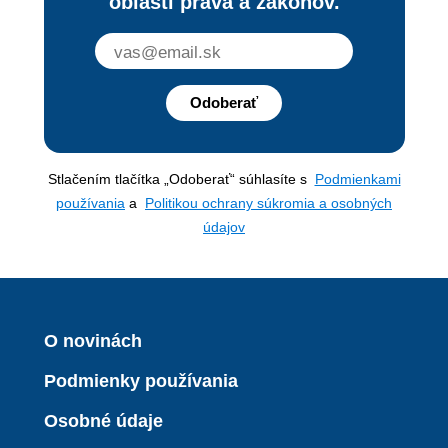
oblasti práva a zákonov.
Odoberať
Stlačením tlačítka „Odoberať“ súhlasíte s
Podmienkami
používania
a
Politikou ochrany súkromia a osobných
údajov
O novinách
Podmienky používania
Osobné údaje