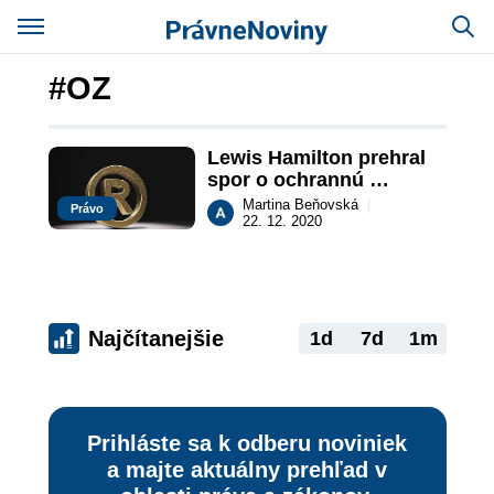
#OZ
Lewis Hamilton prehral 
spor o ochrannú 
známku svojho mena
Martina Beňovská
|
Právo
22. 12. 2020
Najčítanejšie
1d
7d
1m
Prihláste sa k odberu noviniek
a majte aktuálny prehľad v