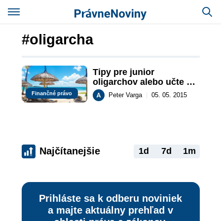
#oligarcha
Tipy pre junior 
oligarchov alebo učte sa 
od bystrozrakých
Finančné právo
Peter Varga
|
05. 05. 2015
Najčítanejšie
1d
7d
1m
Prihláste sa k odberu noviniek
a majte aktuálny prehľad v