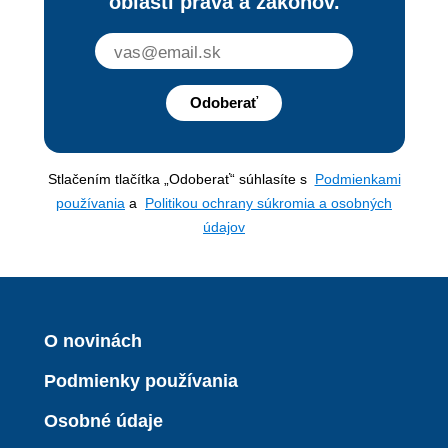
oblasti práva a zákonov.
Odoberať
Stlačením tlačítka „Odoberať“ súhlasíte s
Podmienkami
používania
a
Politikou ochrany súkromia a osobných
údajov
O novinách
Podmienky používania
Osobné údaje